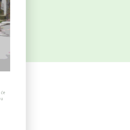
 će
 u