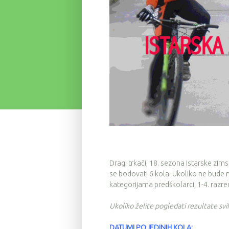
Dragi trkači, 18. sezona Istarske zim
se bodovati 6 kola. Ukoliko ne bude 
kategorijama predškolarci, 1-4. razred
Ukoliko želite pogledati rezultate sv
DATUMI POJEDINIH KOLA: