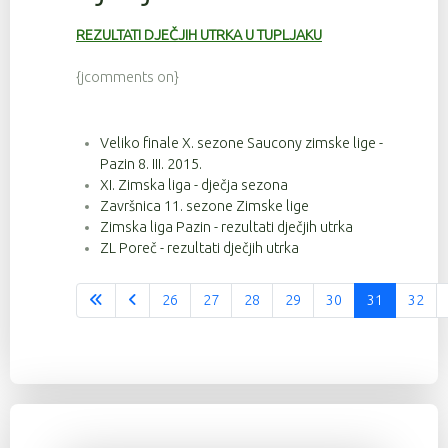
REZULTATI DJEČJIH UTRKA U TUPLJAKU
{jcomments on}
Veliko finale X. sezone Saucony zimske lige -
Pazin 8. III. 2015.
XI. Zimska liga - dječja sezona
Završnica 11. sezone Zimske lige
Zimska liga Pazin - rezultati dječjih utrka
ZL Poreč - rezultati dječjih utrka
26
27
28
29
30
31
32
Stranica 31 od 37