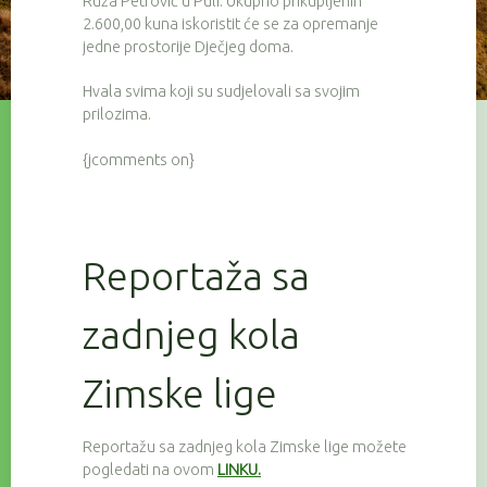
Ruža Petrović u Puli. Ukupno prikupljenih
2.600,00 kuna iskoristit će se za opremanje
jedne prostorije Dječjeg doma.
Hvala svima koji su sudjelovali sa svojim
prilozima.
{jcomments on}
Reportaža sa
zadnjeg kola
Zimske lige
Reportažu sa zadnjeg kola Zimske lige možete
pogledati na ovom
LINKU.