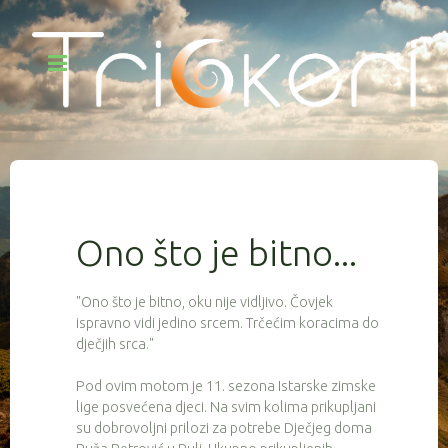
Ono što je bitno...
"Ono što je bitno, oku nije vidljivo. Čovjek
ispravno vidi jedino srcem. Trčećim koracima do
dječjih srca."
Pod ovim motom je 11. sezona Istarske zimske
lige posvećena djeci. Na svim kolima prikupljani
su dobrovoljni prilozi za potrebe Dječjeg doma