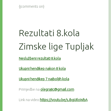
{jcomments on}
Rezultati 8.kola
Zimske lige Tupljak
Neslužbeni rezultati 8.kola
Ukupni hendikep nakon 8 kola
Ukupni hendikep 7 najboljih kola
Primjedbe na
olegrajic@gmail.com
Link na video:
https://youtu.be/sJbgUIloWbA