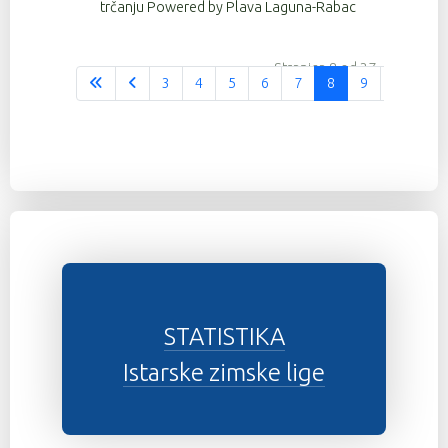
trčanju Powered by Plava Laguna-Rabac
Stranica 8 od 37
3
4
5
6
7
8
9
10
1
STATISTIKA
Istarske zimske lige