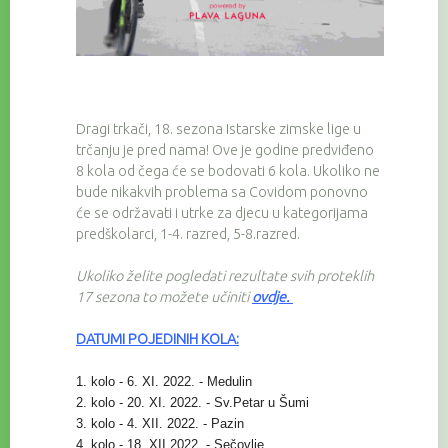
Dragi trkači, 18. sezona Istarske zimske lige u
trčanju je pred nama! Ove je godine predviđeno
8 kola od čega će se bodovati 6 kola. Ukoliko ne
bude nikakvih problema sa Covidom ponovno
će se održavati i utrke za djecu u kategorijama
predškolarci, 1-4. razred, 5-8.razred.
Ukoliko želite pogledati rezultate svih proteklih
17 sezona to možete učiniti
ovdje
.
DATUMI POJEDINIH KOLA:
1. kolo - 6. XI. 2022. - Medulin
2. kolo - 20. XI. 2022. - Sv.Petar u Šumi
3. kolo - 4. XII. 2022. - Pazin
4. kolo - 18. XII.2022. - Sečovlje