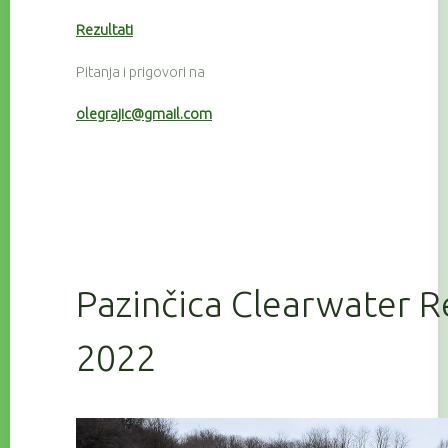
Rezultati
Pitanja i prigovori na
olegrajic@gmail.com
Pazinčica Clearwater R
2022