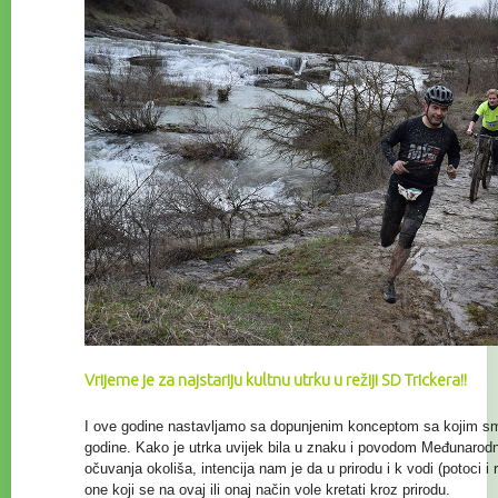
Vrijeme je za najstariju kultnu utrku u režiji SD Trickera!!
I ove godine nastavljamo sa dopunjenim konceptom sa kojim smo
godine. Kako je utrka uvijek bila u znaku i povodom Međunaro
očuvanja
okoliša, intencija nam je da u prirodu i k vodi (potoci i
one koji se na ovaj ili onaj način vole kretati kroz prirodu.