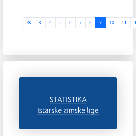
4
5
6
7
8
9
10
11
STATISTIKA
Istarske zimske lige