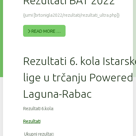
Rezultati BAT 2022
{jumi [brtonigla2022/rezultati/rezultati_ultra.php]}
READ MORE …
Rezultati 6. kola Istars
lige u trčanju Powered
Laguna-Rabac
Rezultati 6.kola
:
Rezultati
Ukupni rezulta
ti