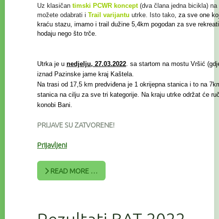
Uz klasičan
timski PCWR koncept
(dva člana jedna bicikla) na 
možete odabrati i
Trail
varijantu
utrke. Isto tako
, za sve one koj
kraću stazu, imamo i trail
dužine 5,4km pogodan za sve rekreat
hodaju nego što trče.
Utrka je u
nedjelju, 27.03.2022
. sa startom na mostu Vršić (gdje 
iznad Pazinske jame kraj Kaštela.
Na trasi od 17,5 km predviđena je 1 okrijepna stanica i to na 7km
stanica na cilju za sve tri kategorije. Na kraju utrke održat će r
konobi Bani.
PRIJAVE SU ZATVORENE!
Prijavljeni
READ MORE …