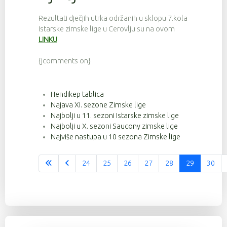
Rezultati dječjih utrka održanih u sklopu 7.kola
Istarske zimske lige u Cerovlju su na ovom
LINKU
.
{jcomments on}
Hendikep tablica
Najava XI. sezone Zimske lige
Najbolji u 11. sezoni Istarske zimske lige
Najbolji u X. sezoni Saucony zimske lige
Najviše nastupa u 10 sezona Zimske lige
24
25
26
27
28
29
30
Stranica 29 od 37