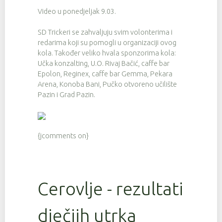
Video u ponedjeljak 9.03.
SD Trickeri se zahvaljuju svim volonterima i
redarima koji su pomogli u organizaciji ovog
kola. Također veliko hvala sponzorima kola:
Učka konzalting, U.O. Rivaj Bačić, caffe bar
Epolon, Reginex, caffe bar Gemma, Pekara
Arena, Konoba Bani, Pučko otvoreno učilište
Pazin i Grad Pazin.
{jcomments on}
Cerovlje - rezultati
dječjih utrka