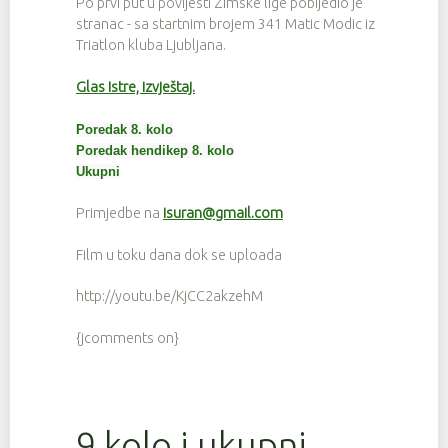
Po prvi put u povijesti Zimske lige pobijedio je
stranac - sa startnim brojem 341 Matic Modic iz
Triatlon kluba Ljubljana.
Glas Istre, izvještaj.
Poredak 8. kolo
Poredak hendikep 8. kolo
Ukupni
Primjedbe na
isuran@gmail.com
Film u toku dana dok se uploada
http://youtu.be/KjCC2akzehM
{jcomments on}
9 kolo i ukupni