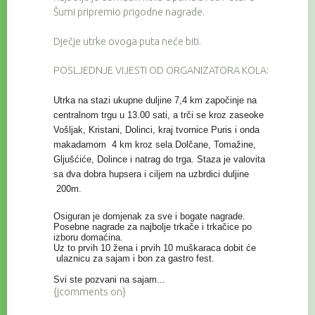
Šumi pripremio prigodne nagrade.
Dječje utrke ovoga puta neće biti.
POSLJEDNJE VIJESTI OD ORGANIZATORA KOLA:
Utrka na stazi ukupne duljine 7,4 km započinje na
centralnom trgu u 13.00 sati, a trči se kroz zaseoke
Vošljak, Kristani, Dolinci, kraj tvornice Puris i onda
makadamom 4 km kroz sela Dolčane, Tomažine,
Gljušćiće, Dolince i natrag do trga. Staza je valovita
sa dva dobra hupsera i ciljem na uzbrdici duljine
200m.
Osiguran je domjenak za sve i bogate nagrade.
Posebne nagrade za najbolje trkače i trkačice po
izboru domaćina.
Uz to prvih 10 žena i prvih 10 muškaraca dobit će
ulaznicu za sajam i bon za gastro fest.
Svi ste pozvani na sajam...
{jcomments on}