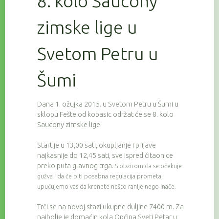
8. kolo Saucony
zimske lige u
Svetom Petru u
Šumi
Dana 1. ožujka 2015. u Svetom Petru u Šumi u
sklopu Fešte od kobasic održat će se 8. kolo
Saucony zimske lige.
Start je u 13,00 sati, okupljanje i prijave
najkasnije do 12,45 sati, sve ispred čitaonice
preko puta glavnog trga.
S obzirom da se očekuje
gužva i da će biti posebna regulacija prometa,
upućujemo vas da krenete nešto ranije nego inače.
Trči se na novoj stazi ukupne duljine 7400 m. Za
najbolje je domaćin kola Općina Sveti Petar u