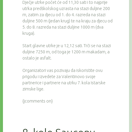
Dječje utrke počet će od 11,30 sati i to najprije
utrka predškolskog uzrasta na stazi duljine 200
m, zatim za djecu od 1. do 4. razreda na stazi
duljine 500 m (jedan krug) te na kraju za djecu od
5. do 8. razreda na stazi duljine 1000 m (dva
kruga).
Start glavne utrke je u 12,12 sati. Trči se na stazi
duljine 7250 m, od toga je 1200 m makadam, a
ostalo je asfalt.
Organizatori vas pozivaju da iskoristite ovu
prigodu i izvedete za Valentinovo svoje
partnerice i partnere na utrku 7. kola Istarske
zimske lige.
{jcomments on}