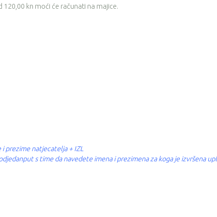
 od 120,00 kn moći će računati na majice.
 i prezime natjecatelja + IZL
a odjedanput s time da navedete imena i prezimena za koga je izvršena upl