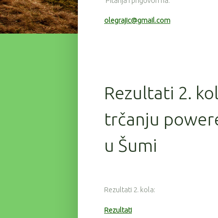
Pitanja i prigovori na:
olegrajic@gmail.com
Rezultati 2. ko
trčanju powere
u Šumi
Rezultati 2. kola:
Rezultati