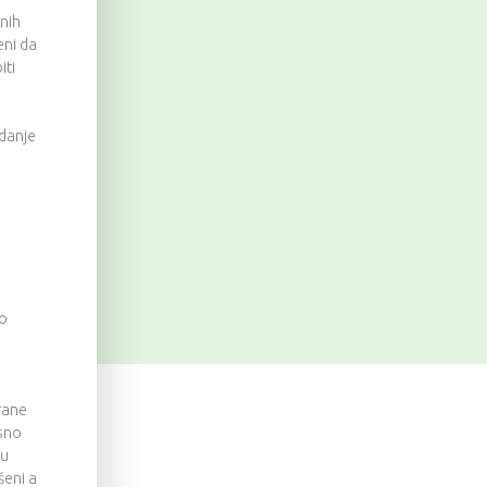
nih
eni da
iti
danje
no
rane
osno
ju
šeni a