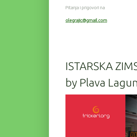
Pitanja i prigovori na
olegrajic@gmail.com
ISTARSKA ZIM
by Plava Lagun