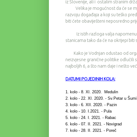
iz Slovenije, ali i ostalim stranim drža
Velika je mogućnost da će se mjere 
razvoju događaja a koji su teško pr
biti ćete obaviješteni neposredno pri
Iz istih razloga valja napomenuti d
stanicama tako da će na okrijepi biti
Kako je Vodnjan odustao od organiz
neizvjesne granične politike odlučil
najboljih 6, a što nam daje i nešto 
DATUMI POJEDINIH KOLA:
1. kolo - 8. XI. 2020. Medulin
2. kolo - 22. XI. 2020. - Sv.Petar u Šumi
3. kolo - 6. XII. 2020. - Pazin
4. kolo - 10. I.2021. - Pula
5. kolo - 24. I. 2021. - Rabac
6. kolo - 07. II. 2021. - Novigrad
7. kolo - 28. II. 2021. - Poreč