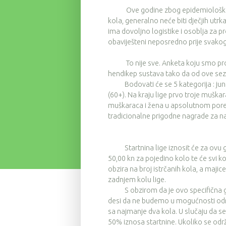
Ove godine zbog epidemioloških razl
kola, generalno neće biti dječjih utr
ima dovoljno logistike i osoblja za 
obaviješteni neposredno prije svakog
To nije sve. Anketa koju smo provel
hendikep sustava tako da od ove sez
Bodovati će se 5 kategorija : juniori 
(60+). Na kraju lige prvo troje muška
muškaraca i žena u apsolutnom poret
tradicionalne prigodne nagrade za najs
Startnina lige iznosit će za ovu go
50,00 kn za pojedino kolo te će svi k
obzira na broj istrčanih kola, a majice
zadnjem kolu lige.
S obzirom da je ovo specifična godin
desi da ne budemo u mogućnosti održ
sa najmanje dva kola. U slučaju da se
50% iznosa startnine. Ukoliko se održe