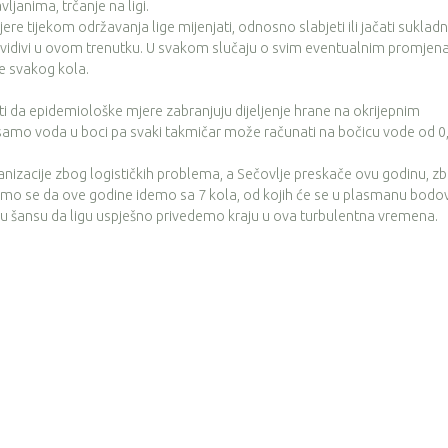
vljanima, trčanje na ligi.
tijekom održavanja lige mijenjati, odnosno slabjeti ili jačati suklad
edvidivi u ovom trenutku. U svakom slučaju o svim eventualnim promje
je svakog kola.
a epidemiološke mjere zabranjuju dijeljenje hrane na okrijepnim
 samo voda u boci pa svaki takmičar može računati na bočicu vode od 0,
acije zbog logističkih problema, a Sečovlje preskače ovu godinu, z
i smo se da ove godine idemo sa 7 kola, od kojih će se u plasmanu bodov
veću šansu da ligu uspješno privedemo kraju u ova turbulentna vremena.