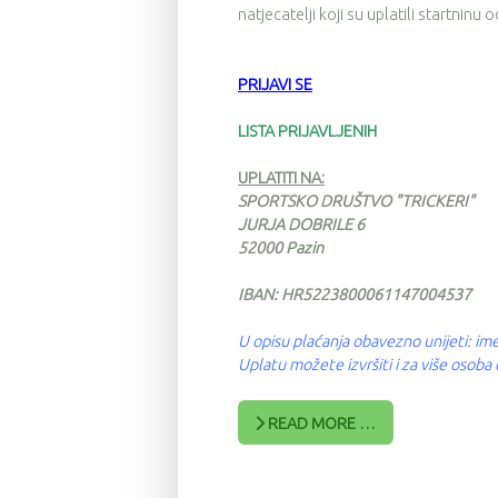
natjecatelji koji su uplatili startninu
PRIJAVI SE
LISTA PRIJAVLJENIH
UPLATITI NA:
SPORTSKO DRUŠTVO "TRICKERI"
JURJA DOBRILE 6
52000 Pazin
IBAN: HR5223800061147004537
U opisu plaćanja obavezno unijeti: ime
Uplatu možete izvršiti i za više osob
READ MORE …