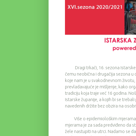
Dragi trkači, 16. sezona Istarske zi
čemu neobična i drugačija sezona u 
koje nam je u svakodnevnom životu, pa
prevladavajuće je mišljenje, kako or
tradiciju koja traje već 16 godina. N
Istarske županije, a kojih bi se treba
navedenih držite bez obzira na osobn
Više o epidemiološkim mjerama m
mjerama je za sada predviđeno da str
žele nastupiti na utrci. Nadamo se da