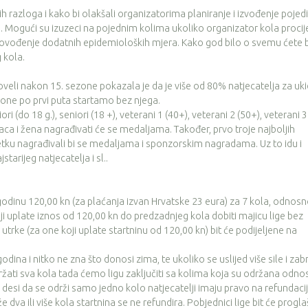
oga i kako bi olakšali organizatorima planiranje i izvođenje pojedi
ka. Mogući su izuzeci na pojednim kolima ukoliko organizator kola procij
provođenje dodatnih epidemioloških mjera. Kako god bilo o svemu ćete b
 kola.
i nakon 15. sezone pokazala je da je više od 80% natjecatelja za uki
one po prvi puta startamo bez njega.
(do 18 g.), seniori (18 +), veterani 1 (40+), veterani 2 (50+), veterani 3
raca i žena nagrađivati će se medaljama. Također, prvo troje najboljih
ku nagrađivali bi se medaljama i sponzorskim nagradama. Uz to idu i
tarijeg natjecatelja i sl..
dinu 120,00 kn (za plaćanja izvan Hrvatske 23 eura) za 7 kola, odnos
oji uplate iznos od 120,00 kn do predzadnjeg kola dobiti majicu lige bez
 utrke (za one koji uplate startninu od 120,00 kn) bit će podijeljene na
a i nitko ne zna što donosi zima, te ukoliko se uslijed više sile i zab
ati sva kola tada ćemo ligu zaključiti sa kolima koja su održana odn
 desi da se održi samo jedno kolo natjecatelji imaju pravo na refundaci
 dva ili više kola startnina se ne refundira. Pobjednici lige bit će progla