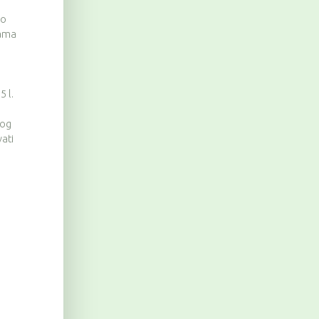
no
nama
5 l.
bog
ati