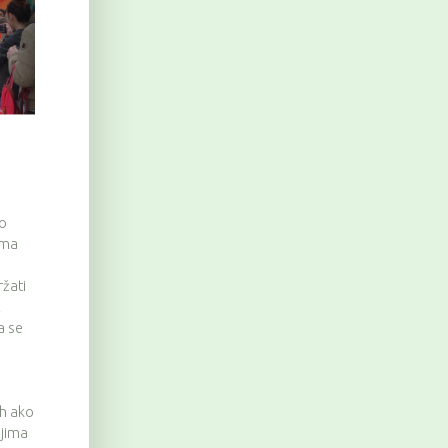
go
ama
ržati
Z
a se
,
 h ako
ljima