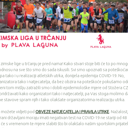
mske lige u trčanju je pred nama! Kako stvari stoje biti će to po mno
odnosu na sve što smo do sada iskusili. Svi smo upoznati sa poteškoć
 tako i u realizaciji atletskih utrka, donijela epidemija COVID-19. No,
ganizatora tako i natjecatelja, da bez obzira na poteškoće pokušamo od
ošeni tom mišlju zatražili smo i dobili epidemiološke mjere od Stožera C
li pridržavati kako organizatori tako i natjecatelji, pa Vas stoga molimo d
e stavove spram njih i tako olakšate organizatorima realizaciju utrka.
ožete vidjeti pod
OBVEZE NATJECATELJA I PRAVILA UTRKE
. Nažalost
ani državljani moraju imati negativan test na COVID-19 ne stariji od 48
 će s vremenom te mjere slabiti što bi olakšalo našim sportskim prijate