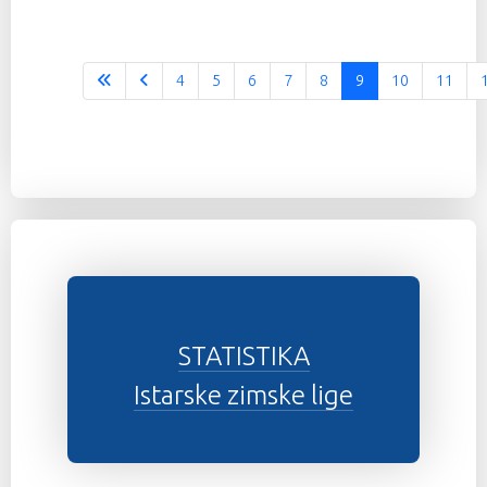
4
5
6
7
8
9
10
11
STATISTIKA
Istarske zimske lige