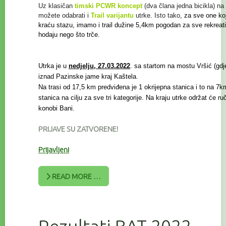
Uz klasičan
timski PCWR koncept
(dva člana jedna bicikla) na 
možete odabrati i
Trail
varijantu
utrke. Isto tako
, za sve one koj
kraću stazu, imamo i trail
dužine 5,4km pogodan za sve rekreat
hodaju nego što trče.
Utrka je u
nedjelju, 27.03.2022
. sa startom na mostu Vršić (gdje 
iznad Pazinske jame kraj Kaštela.
Na trasi od 17,5 km predviđena je 1 okrijepna stanica i to na 7km
stanica na cilju za sve tri kategorije. Na kraju utrke održat će r
konobi Bani.
PRIJAVE SU ZATVORENE!
Prijavljeni
READ MORE …