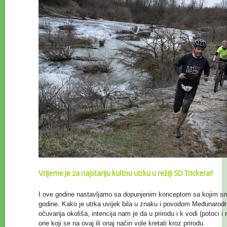
Vrijeme je za najstariju kultnu utrku u režiji SD Trickera!!
I ove godine nastavljamo sa dopunjenim konceptom sa kojim smo
godine. Kako je utrka uvijek bila u znaku i povodom Međunaro
očuvanja
okoliša, intencija nam je da u prirodu i k vodi (potoci i
one koji se na ovaj ili onaj način vole kretati kroz prirodu.