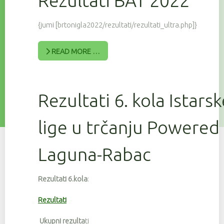
Rezultati BAT 2022
{jumi [brtonigla2022/rezultati/rezultati_ultra.php]}
READ MORE …
Rezultati 6. kola Istars
lige u trčanju Powered
Laguna-Rabac
Rezultati 6.kola
:
Rezultati
Ukupni rezulta
ti