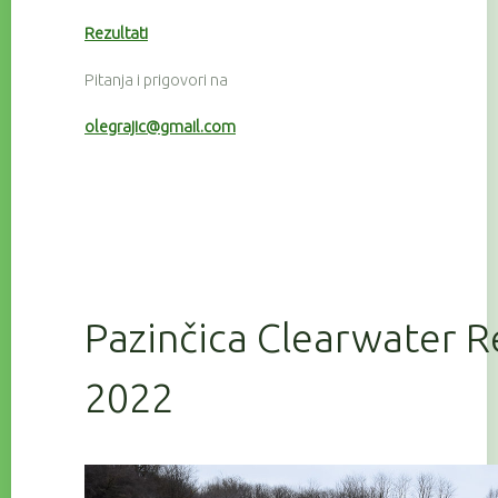
Rezultati
Pitanja i prigovori na
olegrajic@gmail.com
Pazinčica Clearwater R
2022