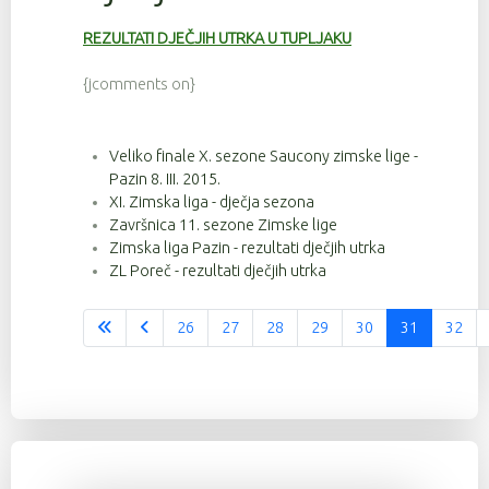
REZULTATI DJEČJIH UTRKA U TUPLJAKU
{jcomments on}
Veliko finale X. sezone Saucony zimske lige -
Pazin 8. III. 2015.
XI. Zimska liga - dječja sezona
Završnica 11. sezone Zimske lige
Zimska liga Pazin - rezultati dječjih utrka
ZL Poreč - rezultati dječjih utrka
26
27
28
29
30
31
32
Stranica 31 od 37