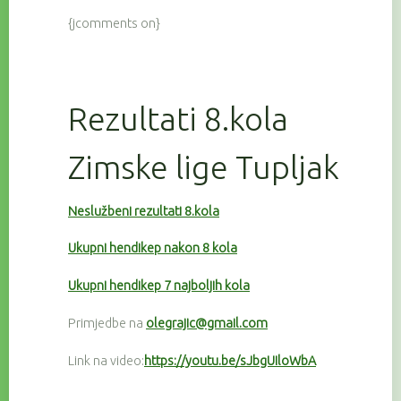
{jcomments on}
Rezultati 8.kola
Zimske lige Tupljak
Neslužbeni rezultati 8.kola
Ukupni hendikep nakon 8 kola
Ukupni hendikep 7 najboljih kola
Primjedbe na
olegrajic@gmail.com
Link na video:
https://youtu.be/sJbgUIloWbA