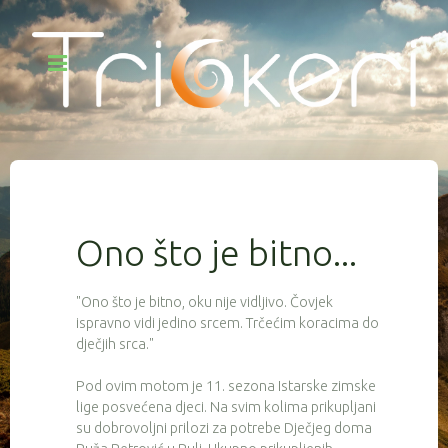
Ono što je bitno...
"Ono što je bitno, oku nije vidljivo. Čovjek
ispravno vidi jedino srcem. Trčećim koracima do
dječjih srca."
Pod ovim motom je 11. sezona Istarske zimske
lige posvećena djeci. Na svim kolima prikupljani
su dobrovoljni prilozi za potrebe Dječjeg doma