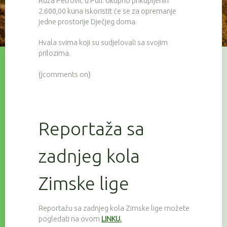
Ruža Petrović u Puli. Ukupno prikupljenih
2.600,00 kuna iskoristit će se za opremanje
jedne prostorije Dječjeg doma.
Hvala svima koji su sudjelovali sa svojim
prilozima.
{jcomments on}
Reportaža sa
zadnjeg kola
Zimske lige
Reportažu sa zadnjeg kola Zimske lige možete
pogledati na ovom
LINKU.