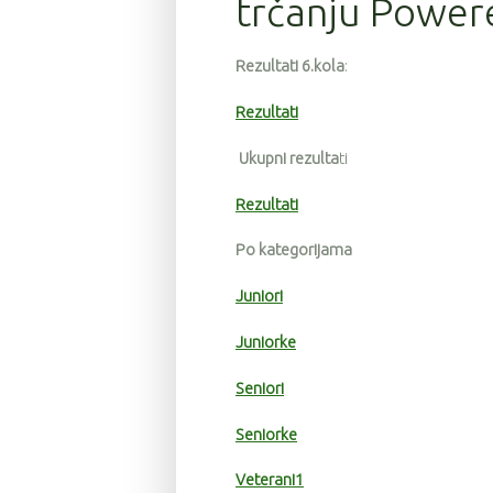
trčanju Power
Rezultati 6.kola
:
Rezultati
Ukupni rezulta
ti
Rezultati
Po kategorijama
Juniori
Juniorke
Seniori
Seniorke
Veterani1