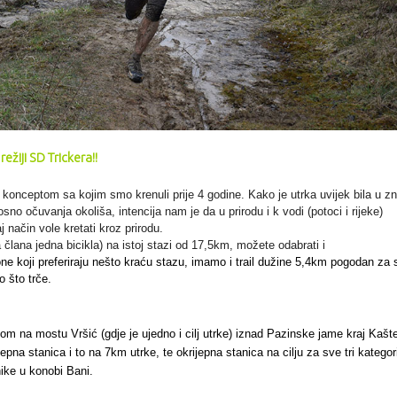
režiji SD Trickera!!
konceptom sa kojim smo krenuli prije 4 godine. Kako je utrka uvijek bila u zn
osno očuvanja
okoliša, intencija nam je da u prirodu i k vodi (potoci i rijeke)
j način vole kretati kroz prirodu.
 člana jedna bicikla) na istoj stazi od 17,5km, možete odabrati i
ne koji preferiraju nešto kraću stazu, imamo i trail
dužine 5,4km pogodan za 
o što trče.
tom na mostu Vršić (gdje je ujedno i cilj utrke) iznad Pazinske jame kraj Kašte
epna stanica i to na 7km utrke, te okrijepna stanica na cilju za sve tri kategori
ike u konobi Bani.