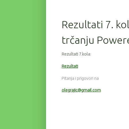
Rezultati 7. ko
trčanju Power
Rezultati 7.kola
:
Rezultati
Pitanja i prigovori na
olegrajic@gmail.com