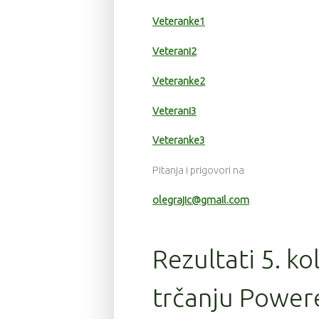
Veteranke1
Veterani2
Veteranke2
Veterani3
Veteranke3
Pitanja i prigovori na
olegrajic@gmail.com
Rezultati 5. ko
trčanju Power