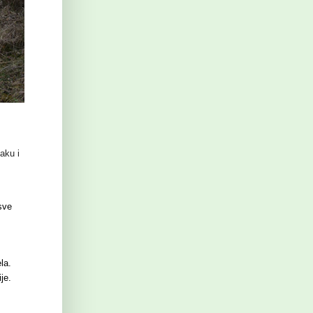
aku i
sve
la.
je.