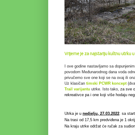
Vrijeme je za najstariju kultnu utrku u 
I ove godine nastavljamo sa dopunjenim 
povodom Međunarodnog dana voda odn
privučemo sve one koji se na ovaj ili ona
Uz klasičan
timski PCWR koncept
(dva
Trail
varijantu
utrke. Isto tako
, za sve o
rekreativce
pa i one koji više hodaju neg
Utrka je u
nedjelju, 27.03.2022
. sa star
Na trasi od 17,5 km predviđena je 1 okrij
Na kraju utrke održat će ručak za sudion