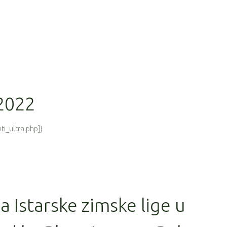
 2022
ti_ultra.php]}
la Istarske zimske lige u