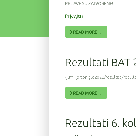
PRIJAVE SU ZATVORENE!
Prijavljeni
READ MORE …
Rezultati BAT
{jumi [brtonigla2022/rezultati/rezulta
READ MORE …
Rezultati 6. ko