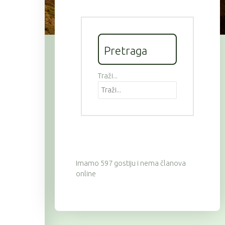
Pretraga
Traži...
Imamo 597 gostiju i nema članova
online