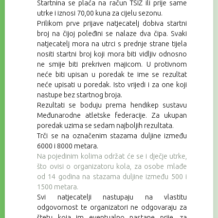
Startnina se
plaća na račun TSIŽ ili prije same
utrke
i iznosi 70,00 kuna za cijelu sezonu.
Prilikom prve prijave natjecatelj dobiva startni
broj na čijoj poleđini se nalaze dva čipa. Svaki
natjecatelj mora na utrci s prednje strane tijela
nositi startni broj koji mora biti vidljiv odnosno
ne smije biti prekriven majicom. U protivnom
neće biti upisan u poredak te ime se rezultat
neće upisati u poredak. Isto vrijedi i za one koji
nastupe bez startnog broja.
Rezultati se boduju prema hendikep sustavu
Međunarodne atletske federacije. Za ukupan
poredak uzima se sedam najboljih rezultata.
Trči se na označenim stazama duljine između
6000 i 8000 metara.
Na pojedinim kolima održat će se i dječje utrke,
što ovisi o organizatoru kola, za osobe mlađe
od 14 godina na stazama duljine između 500 i
1500 metara.
Svi natjecatelji nastupaju na vlastitu
odgovornost te organizatori ne odgovaraju za
štetu koja im eventualno nastane prije, za