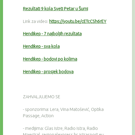
Rezultati 9 kola Sveti Petar u Šumi
Link za video:
https://youtu.be/cETcCSh6rEY
Hendikep - 7 najboljih rezultata
Hendikep - sva kola
Hendikep - bodovi po kolima
Hendikep - prosjek bodova
ZAHVALJUJEMO SE
- sponzorima: Lera, Vina Matošević, Optika
Passage, Action
- medijima: Glas Istre, Radio Istra, Radio
Maestral, regionalexpress.hr, istrasport.eu,