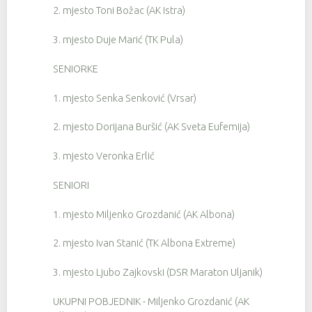
2. mjesto Toni Božac (AK Istra)
3. mjesto Duje Marić (TK Pula)
SENIORKE
1. mjesto Senka Senković (Vrsar)
2. mjesto Dorijana Buršić (AK Sveta Eufemija)
3. mjesto Veronka Erlić
SENIORI
1. mjesto Miljenko Grozdanić (AK Albona)
2. mjesto Ivan Stanić (TK Albona Extreme)
3. mjesto Ljubo Zajkovski (DSR Maraton Uljanik)
UKUPNI POBJEDNIK - Miljenko Grozdanić (AK