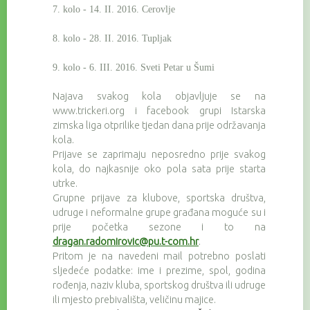
7. kolo - 14. II. 2016. Cerovlje
8. kolo - 28. II. 2016. Tupljak
9. kolo - 6. III. 2016. Sveti Petar u Šumi
Najava svakog kola objavljuje se na
www.trickeri.org i facebook grupi Istarska
zimska liga otprilike tjedan dana prije održavanja
kola.
Prijave se zaprimaju neposredno prije svakog
kola, do najkasnije oko pola sata prije starta
utrke.
Grupne prijave za klubove, sportska društva,
udruge i neformalne grupe građana moguće su i
prije početka sezone i to na
dragan.radomirovic@pu.t-com.hr
.
Pritom je na navedeni mail potrebno poslati
sljedeće podatke: ime i prezime, spol, godina
rođenja, naziv kluba, sportskog društva ili udruge
ili mjesto prebivališta, veličinu majice.