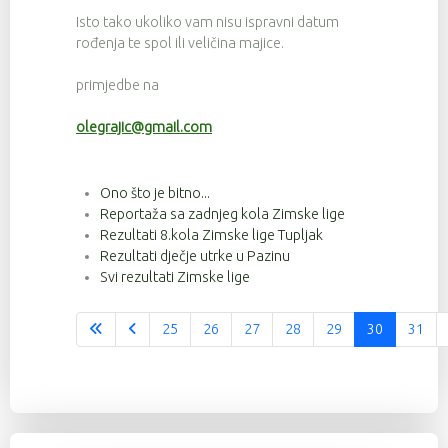
Isto tako ukoliko vam nisu ispravni datum
rođenja te spol ili veličina majice.
primjedbe na
olegrajic@gmail.com
Ono što je bitno...
Reportaža sa zadnjeg kola Zimske lige
Rezultati 8.kola Zimske lige Tupljak
Rezultati dječje utrke u Pazinu
Svi rezultati Zimske lige
25
26
27
28
29
30
31
Stranica 30 od 37