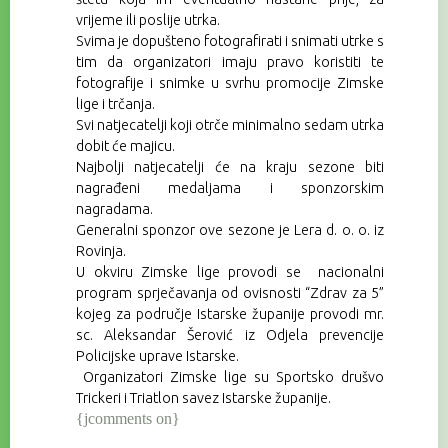
vrijeme ili poslije utrka.
Svima je dopušteno fotografirati i snimati utrke s
tim da organizatori imaju pravo koristiti te
fotografije i snimke u svrhu promocije Zimske
lige i trčanja.
Svi natjecatelji koji otrče minimalno sedam utrka
dobit će majicu.
Najbolji natjecatelji će na kraju sezone biti
nagrađeni medaljama i sponzorskim
nagradama.
Generalni sponzor ove sezone je Lera d. o. o. iz
Rovinja.
U okviru Zimske lige provodi se nacionalni
program sprječavanja od ovisnosti “Zdrav za 5”
kojeg za područje Istarske županije provodi mr.
sc. Aleksandar Šerović iz Odjela prevencije
Policijske uprave Istarske.
Organizatori Zimske lige su Sportsko drušvo
Trickeri i Triatlon savez Istarske županije.
{jcomments on}