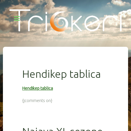
Hendikep tablica
Hendikep tablica
{jcomments on}