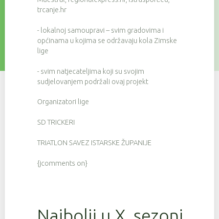
trcanje.hr
- lokalnoj samoupravi – svim gradovima i
općinama u kojima se održavaju kola Zimske
lige
- svim natjecateljima koji su svojim
sudjelovanjem podržali ovaj projekt
Organizatori lige
SD TRICKERI
TRIATLON SAVEZ ISTARSKE ŽUPANIJE
{jcomments on}
Najbolji u X. sezoni