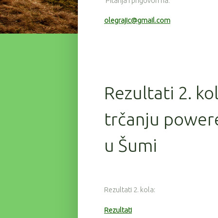
Pitanja i prigovori na:
olegrajic@gmail.com
Rezultati 2. ko
trčanju powere
u Šumi
Rezultati 2. kola:
Rezultati