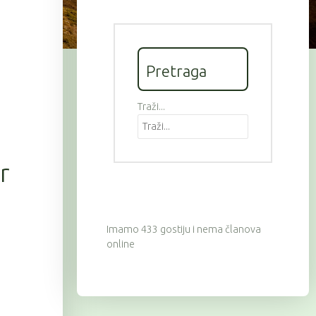
Pretraga
Traži...
r
Imamo 433 gostiju i nema članova
online