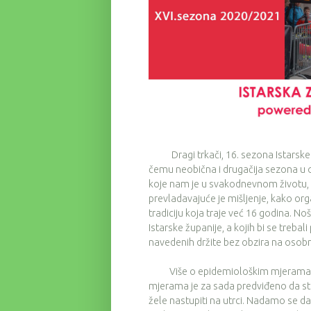
Dragi trkači, 16. sezona Istarske zi
čemu neobična i drugačija sezona u 
koje nam je u svakodnevnom životu, pa
prevladavajuće je mišljenje, kako or
tradiciju koja traje već 16 godina. N
Istarske županije, a kojih bi se treba
navedenih držite bez obzira na osobn
Više o epidemiološkim mjerama m
mjerama je za sada predviđeno da str
žele nastupiti na utrci. Nadamo se da