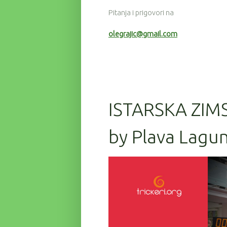
Pitanja i prigovori na
olegrajic@gmail.com
ISTARSKA ZIM
by Plava Lagun