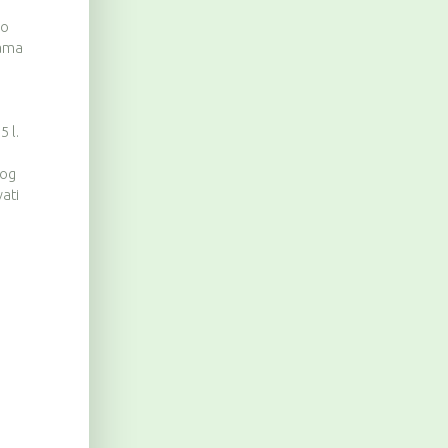
no
nama
5 l.
bog
ati