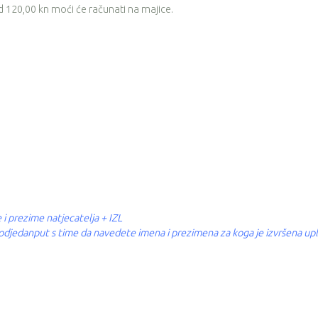
 od 120,00 kn moći će računati na majice.
 i prezime natjecatelja + IZL
a odjedanput s time da navedete imena i prezimena za koga je izvršena upl