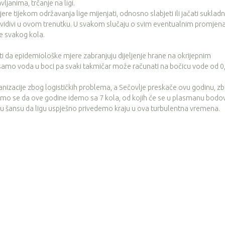
vljanima, trčanje na ligi.
tijekom održavanja lige mijenjati, odnosno slabjeti ili jačati suklad
edvidivi u ovom trenutku. U svakom slučaju o svim eventualnim promje
je svakog kola.
a epidemiološke mjere zabranjuju dijeljenje hrane na okrijepnim
 samo voda u boci pa svaki takmičar može računati na bočicu vode od 0,
acije zbog logističkih problema, a Sečovlje preskače ovu godinu, z
i smo se da ove godine idemo sa 7 kola, od kojih će se u plasmanu bodov
veću šansu da ligu uspješno privedemo kraju u ova turbulentna vremena.