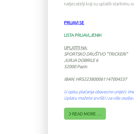
natjecatelji koji su uplatili startninu
PRIJAVI SE
LISTA PRIJAVLJENIH
UPLATITI NA:
SPORTSKO DRUŠTVO "TRICKERI"
JURJA DOBRILE 6
52000 Pazin
IBAN: HR5223800061147004537
U opisu plaćanja obavezno unijeti: ime
Uplatu možete izvršiti i za više osob
READ MORE …