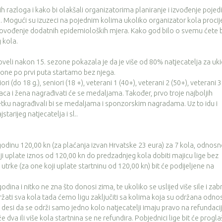
oga i kako bi olakšali organizatorima planiranje i izvođenje pojedi
ka. Mogući su izuzeci na pojednim kolima ukoliko organizator kola procij
provođenje dodatnih epidemioloških mjera. Kako god bilo o svemu ćete b
 kola.
i nakon 15. sezone pokazala je da je više od 80% natjecatelja za uki
one po prvi puta startamo bez njega.
(do 18 g.), seniori (18 +), veterani 1 (40+), veterani 2 (50+), veterani 3
raca i žena nagrađivati će se medaljama. Također, prvo troje najboljih
ku nagrađivali bi se medaljama i sponzorskim nagradama. Uz to idu i
tarijeg natjecatelja i sl..
dinu 120,00 kn (za plaćanja izvan Hrvatske 23 eura) za 7 kola, odnos
oji uplate iznos od 120,00 kn do predzadnjeg kola dobiti majicu lige bez
 utrke (za one koji uplate startninu od 120,00 kn) bit će podijeljene na
a i nitko ne zna što donosi zima, te ukoliko se uslijed više sile i zab
ati sva kola tada ćemo ligu zaključiti sa kolima koja su održana odn
 desi da se održi samo jedno kolo natjecatelji imaju pravo na refundaci
 dva ili više kola startnina se ne refundira. Pobjednici lige bit će progla