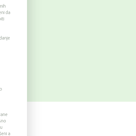
nih
eni da
iti
danje
no
rane
osno
ju
šeni a