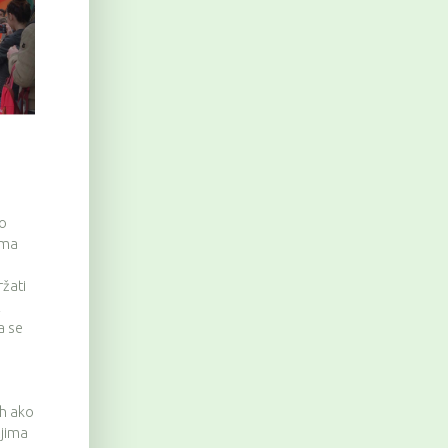
go
ama
ržati
Z
a se
,
 h ako
ljima