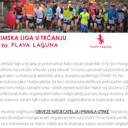
mske lige u trčanju je pred nama! Kako stvari stoje biti će to po mno
odnosu na sve što smo do sada iskusili. Svi smo upoznati sa poteškoć
 tako i u realizaciji atletskih utrka, donijela epidemija COVID-19. No,
ganizatora tako i natjecatelja, da bez obzira na poteškoće pokušamo od
ošeni tom mišlju zatražili smo i dobili epidemiološke mjere od Stožera C
li pridržavati kako organizatori tako i natjecatelji, pa Vas stoga molimo d
e stavove spram njih i tako olakšate organizatorima realizaciju utrka.
ožete vidjeti pod
OBVEZE NATJECATELJA I PRAVILA UTRKE
. Nažalost
ani državljani moraju imati negativan test na COVID-19 ne stariji od 48
 će s vremenom te mjere slabiti što bi olakšalo našim sportskim prijate