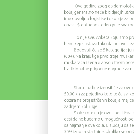
Ove godine zbog epidemioloških razl
kola, generalno neće biti dječjih utr
ima dovoljno logistike i osoblja za 
obaviješteni neposredno prije svakog
To nije sve. Anketa koju smo provel
hendikep sustava tako da od ove sez
Bodovati će se 5 kategorija : juniori 
(60+). Na kraju lige prvo troje muška
muškaraca i žena u apsolutnom poret
tradicionalne prigodne nagrade za najs
Startnina lige iznosit će za ovu go
50,00 kn za pojedino kolo te će svi k
obzira na broj istrčanih kola, a majice
zadnjem kolu lige.
S obzirom da je ovo specifična godin
desi da ne budemo u mogućnosti održ
sa najmanje dva kola. U slučaju da se
50% iznosa startnine. Ukoliko se održe