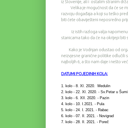
iz Slovenije, ali i ostalim stranim drža
Velika je mogućnost da će se mjere 
razvoju događaja a koji su teško pr
biti ćete obaviješteni neposredno pri
Iz istih razloga valja napomenuti d
stanicama tako da će na okrijepi biti
Kako je Vodnjan odustao od organiz
neizvjesne granične politike odlučil
najboljih 6, a što nam daje i nešto 
DATUMI POJEDINIH KOLA:
1. kolo - 8. XI. 2020. Medulin
2. kolo - 22. XI. 2020. - Sv.Petar u Šumi
3. kolo - 6. XII. 2020. - Pazin
4. kolo - 10. I.2021. - Pula
5. kolo - 24. I. 2021. - Rabac
6. kolo - 07. II. 2021. - Novigrad
7. kolo - 28. II. 2021. - Poreč