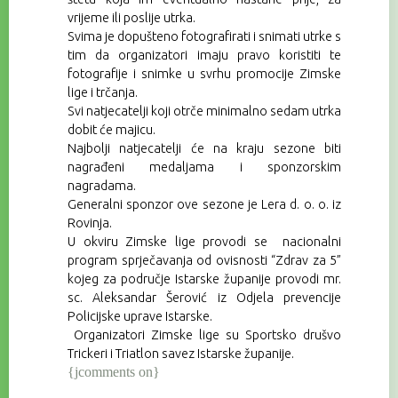
vrijeme ili poslije utrka.
Svima je dopušteno fotografirati i snimati utrke s
tim da organizatori imaju pravo koristiti te
fotografije i snimke u svrhu promocije Zimske
lige i trčanja.
Svi natjecatelji koji otrče minimalno sedam utrka
dobit će majicu.
Najbolji natjecatelji će na kraju sezone biti
nagrađeni medaljama i sponzorskim
nagradama.
Generalni sponzor ove sezone je Lera d. o. o. iz
Rovinja.
U okviru Zimske lige provodi se nacionalni
program sprječavanja od ovisnosti “Zdrav za 5”
kojeg za područje Istarske županije provodi mr.
sc. Aleksandar Šerović iz Odjela prevencije
Policijske uprave Istarske.
Organizatori Zimske lige su Sportsko drušvo
Trickeri i Triatlon savez Istarske županije.
{jcomments on}