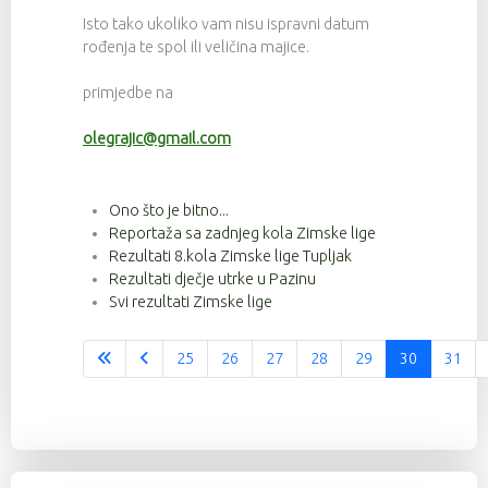
Isto tako ukoliko vam nisu ispravni datum
rođenja te spol ili veličina majice.
primjedbe na
olegrajic@gmail.com
Ono što je bitno...
Reportaža sa zadnjeg kola Zimske lige
Rezultati 8.kola Zimske lige Tupljak
Rezultati dječje utrke u Pazinu
Svi rezultati Zimske lige
25
26
27
28
29
30
31
Stranica 30 od 37