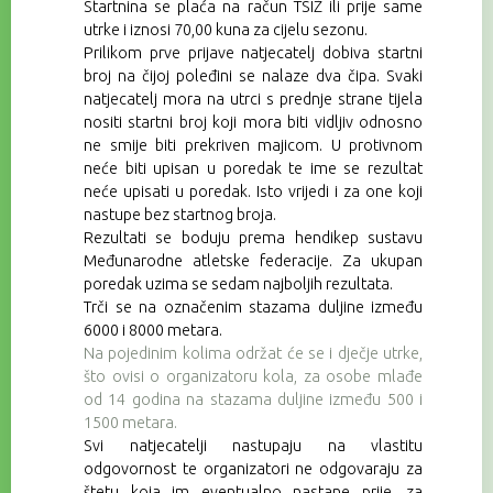
Startnina se
plaća na račun TSIŽ ili prije same
utrke
i iznosi 70,00 kuna za cijelu sezonu.
Prilikom prve prijave natjecatelj dobiva startni
broj na čijoj poleđini se nalaze dva čipa. Svaki
natjecatelj mora na utrci s prednje strane tijela
nositi startni broj koji mora biti vidljiv odnosno
ne smije biti prekriven majicom. U protivnom
neće biti upisan u poredak te ime se rezultat
neće upisati u poredak. Isto vrijedi i za one koji
nastupe bez startnog broja.
Rezultati se boduju prema hendikep sustavu
Međunarodne atletske federacije. Za ukupan
poredak uzima se sedam najboljih rezultata.
Trči se na označenim stazama duljine između
6000 i 8000 metara.
Na pojedinim kolima održat će se i dječje utrke,
što ovisi o organizatoru kola, za osobe mlađe
od 14 godina na stazama duljine između 500 i
1500 metara.
Svi natjecatelji nastupaju na vlastitu
odgovornost te organizatori ne odgovaraju za
štetu koja im eventualno nastane prije, za