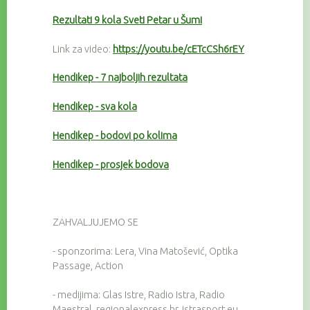
Rezultati 9 kola Sveti Petar u Šumi
Link za video:
https://youtu.be/cETcCSh6rEY
Hendikep - 7 najboljih rezultata
Hendikep - sva kola
Hendikep - bodovi po kolima
Hendikep - prosjek bodova
ZAHVALJUJEMO SE
- sponzorima: Lera, Vina Matošević, Optika
Passage, Action
- medijima: Glas Istre, Radio Istra, Radio
Maestral, regionalexpress.hr, istrasport.eu,