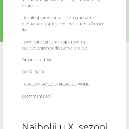
trcanje.hr
- lokalnoj samoupravi – svim gradovima i
općinama u kojima se održavaju kola Zimske
lige
- svim natjecateljima koji su svojim
sudjelovanjem podržali ovaj projekt
Organizatori lige
SD TRICKERI
TRIATLON SAVEZ ISTARSKE ŽUPANIJE
{jcomments on}
Najbolji u X. sezoni