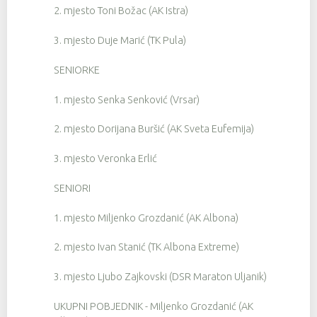
2. mjesto Toni Božac (AK Istra)
3. mjesto Duje Marić (TK Pula)
SENIORKE
1. mjesto Senka Senković (Vrsar)
2. mjesto Dorijana Buršić (AK Sveta Eufemija)
3. mjesto Veronka Erlić
SENIORI
1. mjesto Miljenko Grozdanić (AK Albona)
2. mjesto Ivan Stanić (TK Albona Extreme)
3. mjesto Ljubo Zajkovski (DSR Maraton Uljanik)
UKUPNI POBJEDNIK - Miljenko Grozdanić (AK