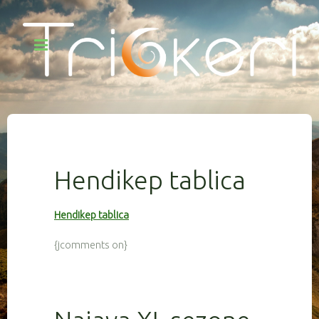
Hendikep tablica
Hendikep tablica
{jcomments on}