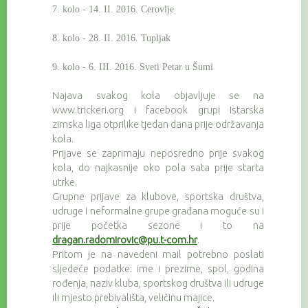
7. kolo - 14. II. 2016. Cerovlje
8. kolo - 28. II. 2016. Tupljak
9. kolo - 6. III. 2016. Sveti Petar u Šumi
Najava svakog kola objavljuje se na
www.trickeri.org i facebook grupi Istarska
zimska liga otprilike tjedan dana prije održavanja
kola.
Prijave se zaprimaju neposredno prije svakog
kola, do najkasnije oko pola sata prije starta
utrke.
Grupne prijave za klubove, sportska društva,
udruge i neformalne grupe građana moguće su i
prije početka sezone i to na
dragan.radomirovic@pu.t-com.hr
.
Pritom je na navedeni mail potrebno poslati
sljedeće podatke: ime i prezime, spol, godina
rođenja, naziv kluba, sportskog društva ili udruge
ili mjesto prebivališta, veličinu majice.