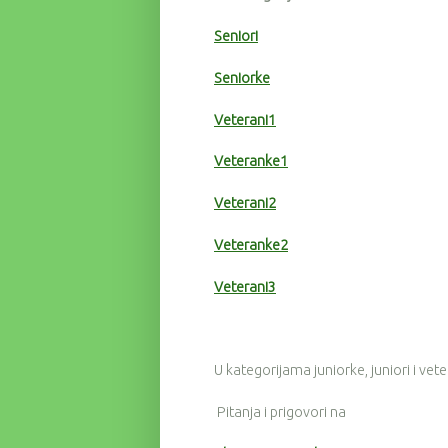
Seniori
Seniorke
Veterani1
Veteranke1
Veterani2
Veteranke2
Veterani3
U kategorijama juniorke, juniori i vet
Pitanja i prigovori na