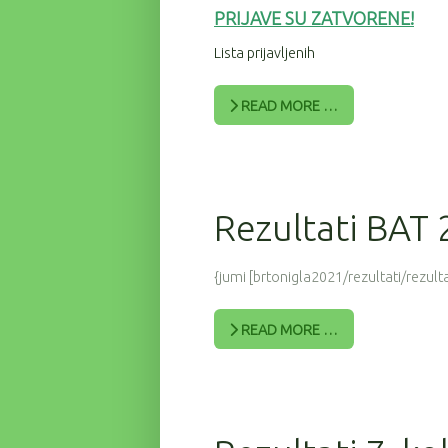
PRIJAV
E SU ZATVORENE!
Lista prijavljenih
READ MORE …
Rezultati BAT
{jumi [brtonigla2021/rezultati/rezulta
READ MORE …