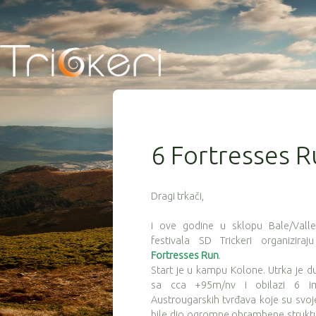
6 Fortresses 
Dragi trkači,
i ove godine u sklopu Bale/Vall
festivala SD Trickeri organizira
Fortresses Run
.
Start je u kampu Kolone. Utrka je 
sa cca +95m/nv i obilazi 6 im
Austrougarskih tvrđava koje su sv
bile dio ogromne obrambene struktu