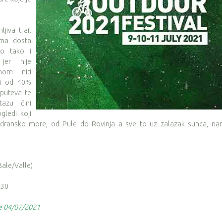
jiva trail
ima dosta
sto tako i
jer nije
nom niti
ji od 40%
puteva te
azu čini
gledi koji
Jadransko more, od Pule do Rovinja a sve to uz zalazak sunca, nar
ale/Valle)
:30
je 04/07/2021