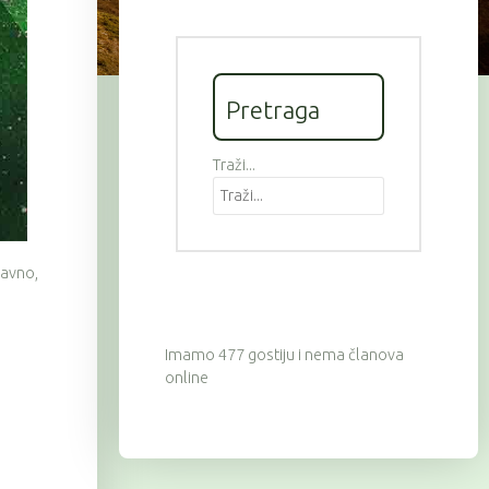
Pretraga
Traži...
avno,
Imamo 477 gostiju i nema članova
online