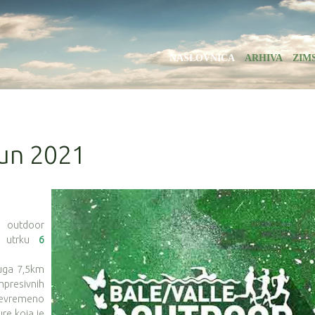
NASLOVNICA
ARHIVA
ZIM
Run 2021
e outdoor
ju utrku
6
duga 7,5km
presivnih
ojevremeno
re koja je