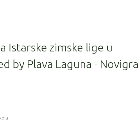
la Istarske zimske lige u
ed by Plava Laguna - Novigr
 kola