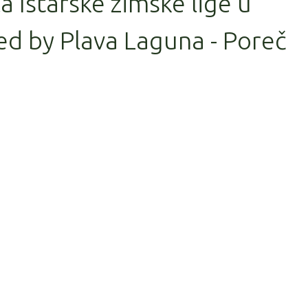
la Istarske zimske lige u
d by Plava Laguna - Poreč