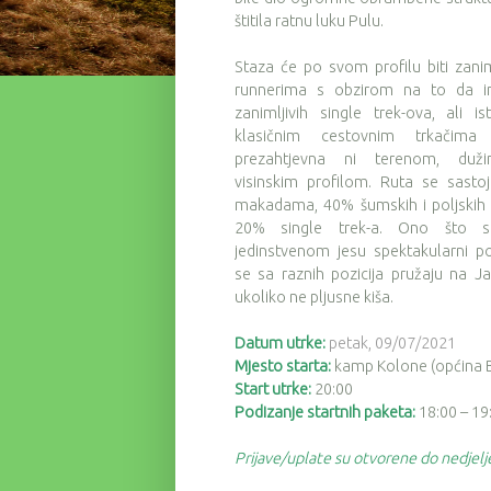
štitila ratnu luku Pulu.
Staza će po svom profilu biti zaniml
runnerima s obzirom na to da 
zanimljivih single trek-ova, ali i
klasičnim cestovnim trkačima 
prezahtjevna ni terenom, duži
visinskim profilom. Ruta se sasto
makadama, 40% šumskih i poljskih 
20% single trek-a. Ono što st
jedinstvenom jesu spektakularni po
se sa raznih pozicija pružaju na 
ukoliko ne pljusne kiša.
Datum utrke:
petak,
09/07/2021
Mjesto starta:
kamp Kolone (općina B
Start utrke:
20:00
Podizanje startnih paketa:
18:00 – 19
Prijave/uplate su otvorene do nedjel