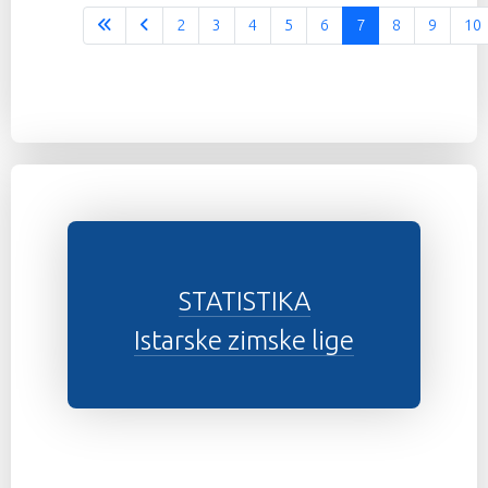
2
3
4
5
6
7
8
9
10
STATISTIKA
Istarske zimske lige