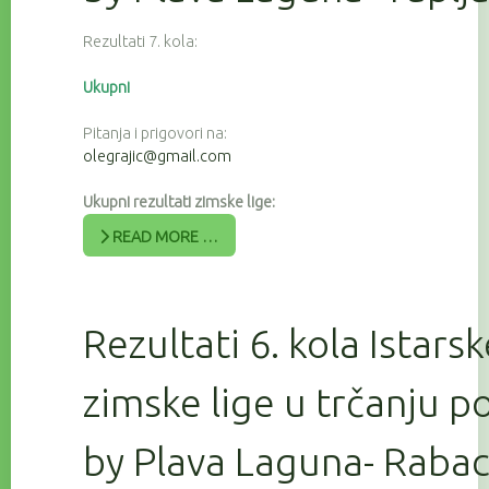
Rezultati 7. kola:
Ukupni
Pitanja i prigovori na:
olegrajic@gmail.com
Ukupni rezultati zimske lige:
READ MORE …
Rezultati 6. kola Istars
zimske lige u trčanju 
by Plava Laguna- Raba