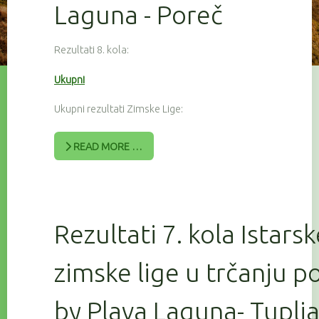
Laguna - Poreč
Rezultati 8. kola:
Ukupni
Ukupni rezultati Zimske Lige:
READ MORE …
Rezultati 7. kola Istars
zimske lige u trčanju 
by Plava Laguna- Tuplj