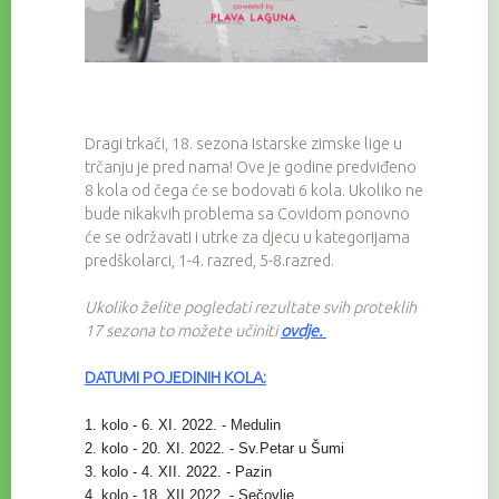
Dragi trkači, 18. sezona Istarske zimske lige u
trčanju je pred nama! Ove je godine predviđeno
8 kola od čega će se bodovati 6 kola. Ukoliko ne
bude nikakvih problema sa Covidom ponovno
će se održavati i utrke za djecu u kategorijama
predškolarci, 1-4. razred, 5-8.razred.
Ukoliko želite pogledati rezultate svih proteklih
17 sezona to možete učiniti
ovdje
.
DATUMI POJEDINIH KOLA:
1. kolo - 6. XI. 2022. - Medulin
2. kolo - 20. XI. 2022. - Sv.Petar u Šumi
3. kolo - 4. XII. 2022. - Pazin
4. kolo - 18. XII.2022. - Sečovlje