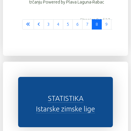
trčanju Powered by Plava Laguna-Rabac
Stranica 8 od 37
3
4
5
6
7
8
9
10
1
STATISTIKA
Istarske zimske lige