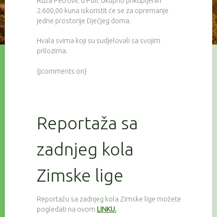
Ruža Petrović u Puli. Ukupno prikupljenih
2.600,00 kuna iskoristit će se za opremanje
jedne prostorije Dječjeg doma.
Hvala svima koji su sudjelovali sa svojim
prilozima.
{jcomments on}
Reportaža sa
zadnjeg kola
Zimske lige
Reportažu sa zadnjeg kola Zimske lige možete
pogledati na ovom
LINKU.