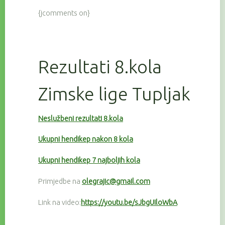
{jcomments on}
Rezultati 8.kola
Zimske lige Tupljak
Neslužbeni rezultati 8.kola
Ukupni hendikep nakon 8 kola
Ukupni hendikep 7 najboljih kola
Primjedbe na
olegrajic@gmail.com
Link na video:
https://youtu.be/sJbgUIloWbA