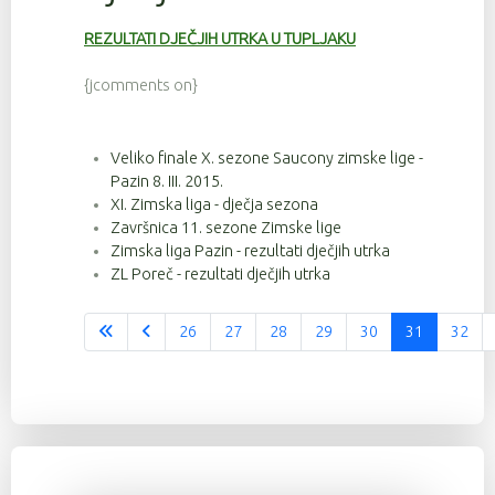
REZULTATI DJEČJIH UTRKA U TUPLJAKU
{jcomments on}
Veliko finale X. sezone Saucony zimske lige -
Pazin 8. III. 2015.
XI. Zimska liga - dječja sezona
Završnica 11. sezone Zimske lige
Zimska liga Pazin - rezultati dječjih utrka
ZL Poreč - rezultati dječjih utrka
26
27
28
29
30
31
32
Stranica 31 od 37