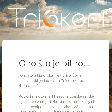
Ono što je bitno...
"Ono što je bitno, oku nije vidljivo. Čovjek
ispravno vidi jedino srcem. Trčećim koracima do
dječjih srca."
Pod ovim motom je 11. sezona Istarske zimske
lige posvećena djeci. Na svim kolima prikupljani
su dobrovoljni prilozi za potrebe Dječjeg doma