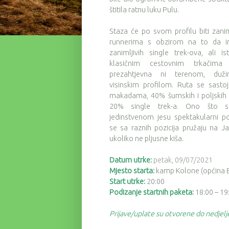
štitila ratnu luku Pulu.
Staza će po svom profilu biti zaniml
runnerima s obzirom na to da 
zanimljivih single trek-ova, ali i
klasičnim cestovnim trkačima 
prezahtjevna ni terenom, duži
visinskim profilom. Ruta se sasto
makadama, 40% šumskih i poljskih 
20% single trek-a. Ono što st
jedinstvenom jesu spektakularni po
se sa raznih pozicija pružaju na 
ukoliko ne pljusne kiša.
Datum utrke:
petak,
09/07/2021
Mjesto starta:
kamp Kolone (općina B
Start utrke:
20:00
Podizanje startnih paketa:
18:00 – 19
Prijave/uplate su otvorene do nedjel