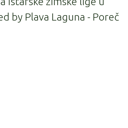
la Istarske zimske lige u
d by Plava Laguna - Poreč