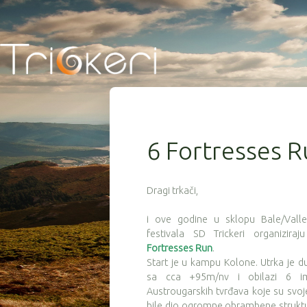
6 Fortresses 
Dragi trkači,
i ove godine u sklopu Bale/Vall
festivala SD Trickeri organizira
Fortresses Run
.
Start je u kampu Kolone. Utrka je 
sa cca +95m/nv i obilazi 6 im
Austrougarskih tvrđava koje su sv
bile dio ogromne obrambene struktu