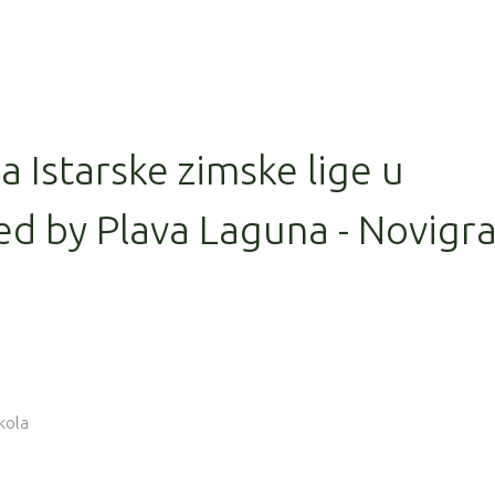
la Istarske zimske lige u
ed by Plava Laguna - Novigr
 kola