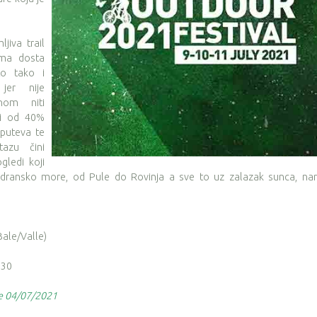
jiva trail
ima dosta
sto tako i
jer nije
nom niti
ji od 40%
puteva te
azu čini
gledi koji
Jadransko more, od Pule do Rovinja a sve to uz zalazak sunca, nar
ale/Valle)
:30
je 04/07/2021