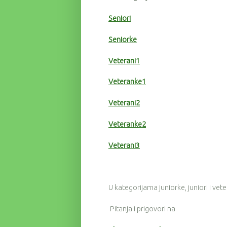
Seniori
Seniorke
Veterani1
Veteranke1
Veterani2
Veteranke2
Veterani3
U kategorijama juniorke, juniori i vet
Pitanja i prigovori na