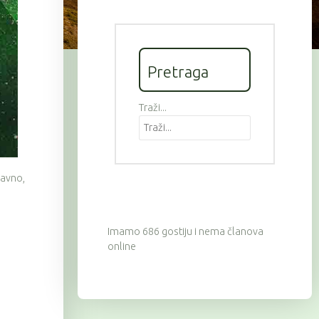
Pretraga
Traži...
avno,
Imamo 686 gostiju i nema članova
online