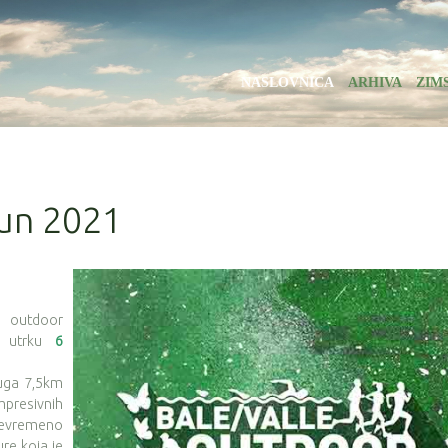
NASLOVNICA
ARHIVA
ZIM
Run 2021
e outdoor
ju utrku
6
duga 7,5km
presivnih
ojevremeno
re koja je