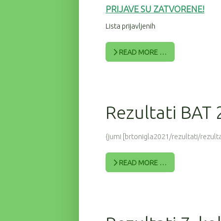
PRIJAV
E SU ZATVORENE!
Lista prijavljenih
READ MORE …
Rezultati BAT
{jumi [brtonigla2021/rezultati/rezulta
READ MORE …