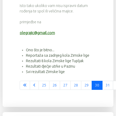
Isto tako ukoliko vam nisu ispravni datum
rođenja te spol ili veličina majice.
primjedbe na
olegrajic@gmail.com
Ono što je bitno...
Reportaža sa zadnjeg kola Zimske lige
Rezultati 8.kola Zimske lige Tupljak
Rezultati dječje utrke u Pazinu
Svi rezultati Zimske lige
25
26
27
28
29
30
31
Stranica 30 od 37