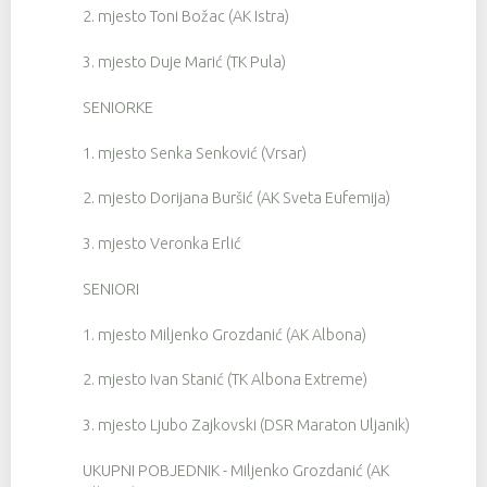
2. mjesto Toni Božac (AK Istra)
3. mjesto Duje Marić (TK Pula)
SENIORKE
1. mjesto Senka Senković (Vrsar)
2. mjesto Dorijana Buršić (AK Sveta Eufemija)
3. mjesto Veronka Erlić
SENIORI
1. mjesto Miljenko Grozdanić (AK Albona)
2. mjesto Ivan Stanić (TK Albona Extreme)
3. mjesto Ljubo Zajkovski (DSR Maraton Uljanik)
UKUPNI POBJEDNIK - Miljenko Grozdanić (AK