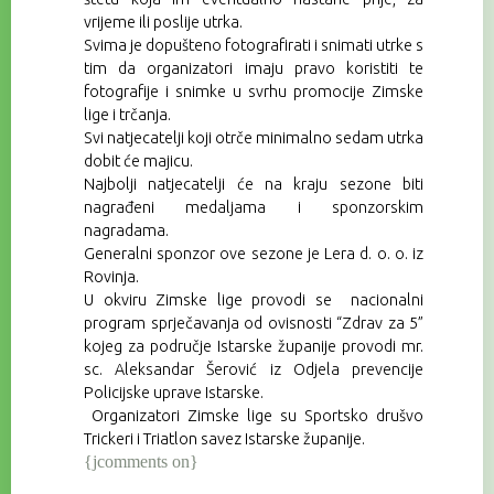
vrijeme ili poslije utrka.
Svima je dopušteno fotografirati i snimati utrke s
tim da organizatori imaju pravo koristiti te
fotografije i snimke u svrhu promocije Zimske
lige i trčanja.
Svi natjecatelji koji otrče minimalno sedam utrka
dobit će majicu.
Najbolji natjecatelji će na kraju sezone biti
nagrađeni medaljama i sponzorskim
nagradama.
Generalni sponzor ove sezone je Lera d. o. o. iz
Rovinja.
U okviru Zimske lige provodi se nacionalni
program sprječavanja od ovisnosti “Zdrav za 5”
kojeg za područje Istarske županije provodi mr.
sc. Aleksandar Šerović iz Odjela prevencije
Policijske uprave Istarske.
Organizatori Zimske lige su Sportsko drušvo
Trickeri i Triatlon savez Istarske županije.
{jcomments on}