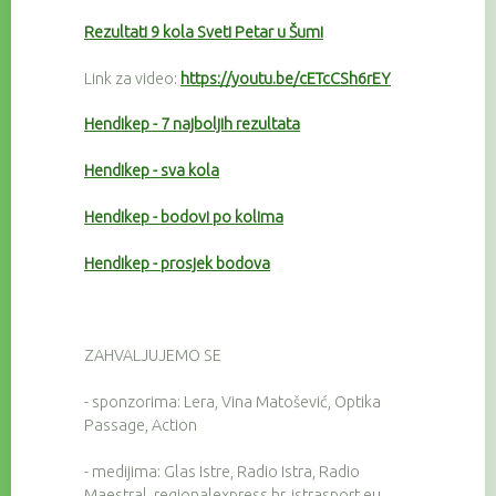
Rezultati 9 kola Sveti Petar u Šumi
Link za video:
https://youtu.be/cETcCSh6rEY
Hendikep - 7 najboljih rezultata
Hendikep - sva kola
Hendikep - bodovi po kolima
Hendikep - prosjek bodova
ZAHVALJUJEMO SE
- sponzorima: Lera, Vina Matošević, Optika
Passage, Action
- medijima: Glas Istre, Radio Istra, Radio
Maestral, regionalexpress.hr, istrasport.eu,