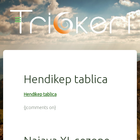
Hendikep tablica
Hendikep tablica
{jcomments on}