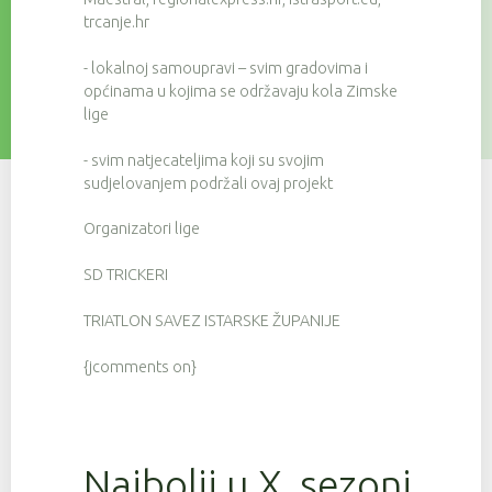
trcanje.hr
- lokalnoj samoupravi – svim gradovima i
općinama u kojima se održavaju kola Zimske
lige
- svim natjecateljima koji su svojim
sudjelovanjem podržali ovaj projekt
Organizatori lige
SD TRICKERI
TRIATLON SAVEZ ISTARSKE ŽUPANIJE
{jcomments on}
Najbolji u X. sezoni