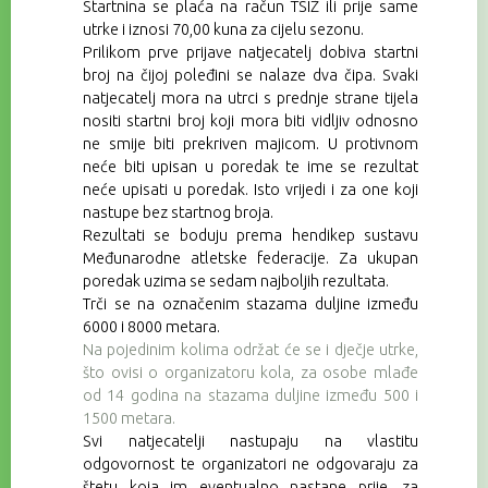
Startnina se
plaća na račun TSIŽ ili prije same
utrke
i iznosi 70,00 kuna za cijelu sezonu.
Prilikom prve prijave natjecatelj dobiva startni
broj na čijoj poleđini se nalaze dva čipa. Svaki
natjecatelj mora na utrci s prednje strane tijela
nositi startni broj koji mora biti vidljiv odnosno
ne smije biti prekriven majicom. U protivnom
neće biti upisan u poredak te ime se rezultat
neće upisati u poredak. Isto vrijedi i za one koji
nastupe bez startnog broja.
Rezultati se boduju prema hendikep sustavu
Međunarodne atletske federacije. Za ukupan
poredak uzima se sedam najboljih rezultata.
Trči se na označenim stazama duljine između
6000 i 8000 metara.
Na pojedinim kolima održat će se i dječje utrke,
što ovisi o organizatoru kola, za osobe mlađe
od 14 godina na stazama duljine između 500 i
1500 metara.
Svi natjecatelji nastupaju na vlastitu
odgovornost te organizatori ne odgovaraju za
štetu koja im eventualno nastane prije, za