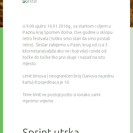
U 9.00 ujutro 16.01.2016g., sa startom i ciljem u
Pazinu kraj Spomen doma. Ove godine u sklopu
retro festvala ( toliko smo stari da smo postali
retro). Šestar zabijemo u Pazin, krug od cca 5
kilometara(valjda ako ne i koji više) i onda od
točke do točke tko prvi skupi i nazad na isto
mjesto.
Limit timova ( neograničen broj članova na jednu
kartu) ili pojedinaca je 10.
Time limit ne postoji pošto si ionako sami
mjerimo vrijeme.
Sprint utrka