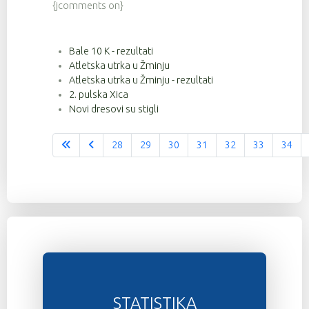
{jcomments on}
Bale 10 K - rezultati
Atletska utrka u Žminju
Atletska utrka u Žminju - rezultati
2. pulska Xica
Novi dresovi su stigli
28
29
30
31
32
33
34
Stranica 36 od 37
STATISTIKA