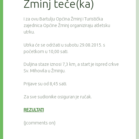
Žminj teče(ka)
I za ovu Bartulju Općina Žminj i Turistička
zajednica Općine Žminj organiziraju atletsku
utrku.
Utrka će se održati u subotu 29.08.2015. s
početkom u 10,00 sati.
Duljina staze iznosi 7,3 km, a start je ispred crkve
Sv. Mihovila u Žminju.
Prijave su od 8,45 sati.
Za sve sudionike osiguran je ručak.
REZULTATI
{jcomments on}