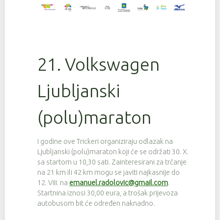
21. Volkswagen
Ljubljanski
(polu)maraton
I godine ove Trickeri organiziraju odlazak na
Ljubljanski (polu)maraton koji će se održati 30. X.
sa startom u 10,30 sati. Zainteresirani za trčanje
na 21 km ili 42 km mogu se javiti najkasnije do
12. VIII. na
emanuel.radolovic@gmail.com
.
Startnina iznosi 30,00 eura, a trošak prijevoza
autobusom bit će određen naknadno.