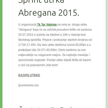
Abregana 2015.
U organizaciji
Tk Tar Vabriga
na redu je druga utrka
"Abrigana" koja će se održati povodom fešte od sardona
25.07.2015 u subotu
sa startom u 18h u Vabrigi kod
školskog igrališta. Prijave i podizanje startnih brojeva od
17.00-17.45h. Na dan utrke startnina iznosi 60,00kn a u
pretprijavi (do 24.07) 40,00kn. Osim sardona za sve
natjecatelje su osigurane majice. Za najbolje medalje i
sponzorske nagrade. Poslije utrke slijedi fešta do kasno
u noć sa popularnim Jole-tom!
RASPIS UTRKE
{jcomments on}