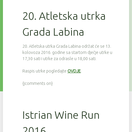
20. Atletska utrka
Grada Labina
20. Atletska utrka Grada Labina održat će se 13.
kolovoza 2016. godine sa startom dječje utrke u
17,30 sati i utrke za odrasle u 18,00 sati.
Raspis utrke pogledajte
OVDJE
.
{jcomments on}
Istrian Wine Run
2016