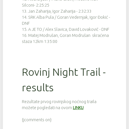
45
9
4:33:59
Silconi- 2:25:25
13. Jan Zaharija, Igor Zaharija - 2:32:33
58
9
4:35:26
14. SRK Alba Pula / Goran Vedernjak, Igor Đokić -
12
9
4:42:34
DNF
15. A JE TO / Alex Slavica, David Lovakovič - DNF
5
9
4:42:40
16. Matej Modrušan, Goran Modrušan skraćena
staza 12km 1:35:00
1
9
4:43:45
61
9
4:44:12
59
9
4:44:34
Rovinj Night Trail -
133
9
4:45:07
results
132
9
4:46:49
141
9
4:47:37
Rezultate prvog rovinjskog noćnog traila
28
9
4:47:55
možete pogledati na ovom
LINKU
.
53
9
4:48:31
{jcomments on}
50
9
4:48:32