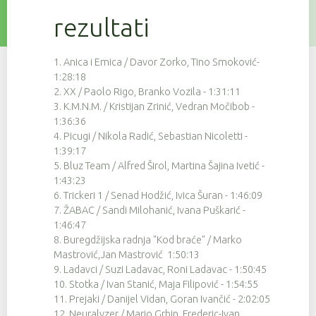
137
9
4:30:00
rezultati
121
9
4:30:38
57
9
4:31:26
1. Anica i Emica / Davor Zorko, Tino Smoković-
1:28:18
79
9
4:31:41
2. XX / Paolo Rigo, Branko Vozila - 1:31:11
3. K.M.N.M. / Kristijan Zrinić, Vedran Močibob -
37
9
4:31:58
1:36:36
124
9
4:33:06
4. Picugi / Nikola Radić, Sebastian Nicoletti -
1:39:17
139
9
4:33:20
5. Bluz Team / Alfred Širol, Martina Šajina Ivetić -
1:43:23
34
9
4:33:50
6. Trickeri 1 / Senad Hodžić, Ivica Šuran - 1:46:09
7. ŽABAC / Sandi Milohanić, Ivana Puškarić -
54
9
4:33:55
1:46:47
8. Buregdžijska radnja "Kod braće" / Marko
56
9
4:33:55
Mastrović,Jan Mastrović 1:50:13
75
9
4:33:56
9. Ladavci / Suzi Ladavac, Roni Ladavac - 1:50:45
10. Stotka / Ivan Stanić, Maja Filipović - 1:54:55
46
9
4:33:58
11. Prejaki / Danijel Vidan, Goran Ivančić - 2:02:05
12. Neuralyzer / Mario Grbin, Frederic-Ivan