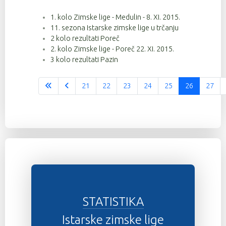
1. kolo Zimske lige - Medulin - 8. XI. 2015.
131
9
4:52:25
11. sezona Istarske zimske lige u trčanju
143
9
4:52:41
2 kolo rezultati Poreč
2. kolo Zimske lige - Poreč 22. XI. 2015.
20
9
4:53:28
3 kolo rezultati Pazin
118
9
4:56:21
21
22
23
24
25
26
27
Stranica 26 od 37
31
9
4:56:22
101
9
4:56:53
142
9
4:56:54
88
9
5:06:26
92
9
5:06:27
48
9
5:06:29
STATISTIKA
62
9
5:12:53
Istarske zimske lige
63
9
5:12:53