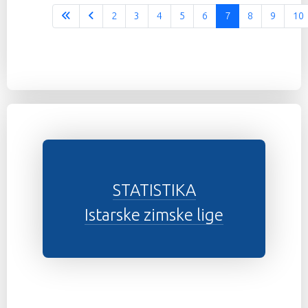
2
3
4
5
6
7
8
9
10
STATISTIKA
Istarske zimske lige