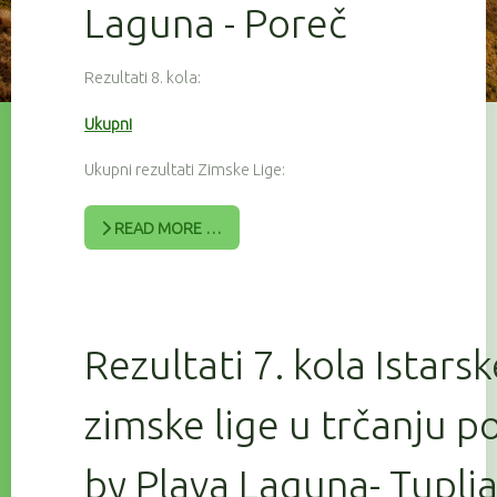
Laguna - Poreč
Rezultati 8. kola:
Ukupni
Ukupni rezultati Zimske Lige:
READ MORE …
Rezultati 7. kola Istars
zimske lige u trčanju 
by Plava Laguna- Tuplj