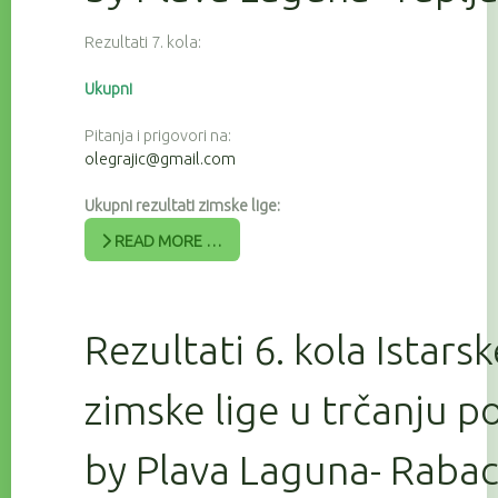
Rezultati 7. kola:
Ukupni
Pitanja i prigovori na:
olegrajic@gmail.com
Ukupni rezultati zimske lige:
READ MORE …
Rezultati 6. kola Istars
zimske lige u trčanju 
by Plava Laguna- Raba