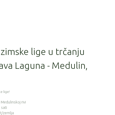
 zimske lige u trčanju
ava Laguna - Medulin,
e lige!
a Medulinskoj rivi
 sati
t/zemlja