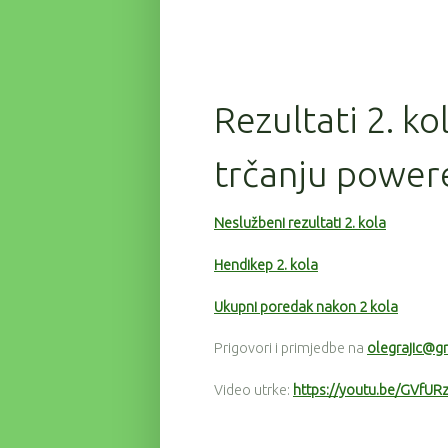
Rezultati 2. ko
trčanju power
Neslužbeni rezultati 2. kola
Hendikep 2. kola
Ukupni poredak nakon 2 kola
Prigovori i primjedbe na
olegrajic@g
Video utrke:
https://youtu.be/GVfU