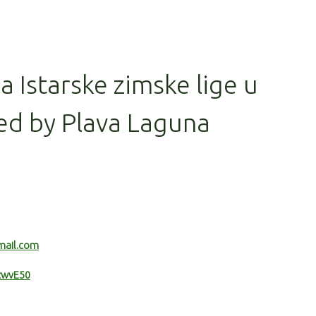
la Istarske zimske lige u
ed by Plava Laguna
mail.com
RzwvE50