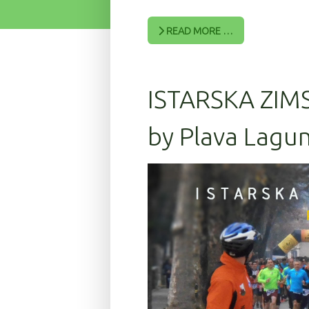
READ MORE …
ISTARSKA ZIM
by Plava Lagun