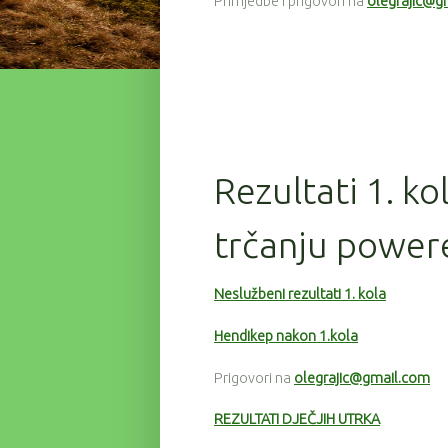
Primjedbe i prigovori na
olegrajic@g
Rezultati 1. ko
trčanju power
Neslužbeni rezultati 1. kola
Hendikep nakon 1.kola
Prigovori na
olegrajic@gmail.com
REZULTATI DJEČJIH UTRKA