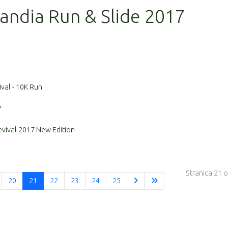
alandia Run & Slide 2017
ival - 10K Run
7
evival 2017 New Edition
Stranica 21 
20
21
22
23
24
25