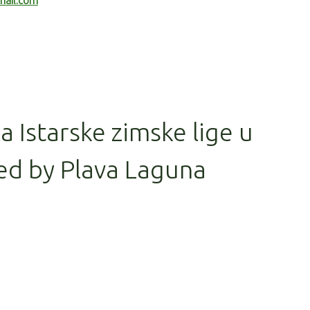
mail.com
la Istarske zimske lige u
ed by Plava Laguna