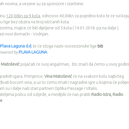
ih novina, a vezane su za sponzore i startnine.
dinu
120,00kn za 9 kola
, odnosno 40,00kn za pojedino kolo te će svi koj
 lige bez obzira na broj istrčanih kola.
a, majice će biti dijeljene od 5.kola ( 14.01.2018. pa na dalje ).
azi novi domaćin - Vodnjan.
Plava Laguna d.d.
te će stoga naziv ovosezonske lige
biti
owered by
PLAVA LAGUNA
.
 Matošević
pojačati će svoj angažman, što znači da ćemo u ovoj godini
adnih igara. Primjerice,
Vina Matošević
će na svakom kolu najbržeg
ivati bocom vina, a uz to ćemo imati i nagradne igre u kojima će pobje
su i dalje naši stari partneri Optika Passage i Vitalis.
teljima policu od ozljede, a medijski će nas pratiti
Radio Istra, Radio
re
.