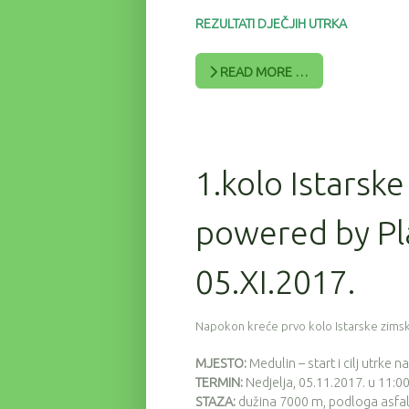
REZULTATI DJEČJIH UTRKA
READ MORE …
1.kolo Istarske
powered by Pl
05.XI.2017.
Napokon kreće prvo kolo Istarske zimsk
MJESTO:
Medulin – start i cilj utrke n
TERMIN:
Nedjelja, 05.11.2017. u 11:00
STAZA:
dužina 7000 m, podloga asfal