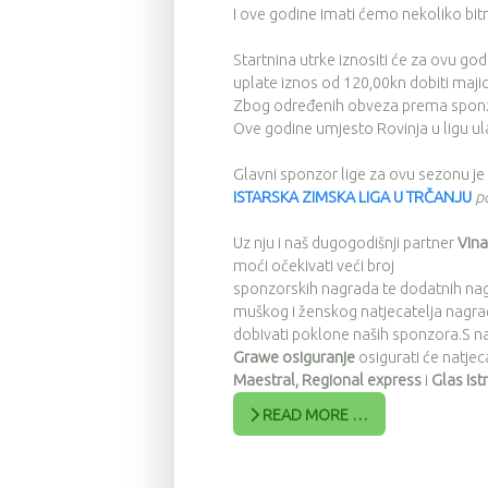
I ove godine imati ćemo nekoliko bitn
Startnina utrke iznositi će za ovu go
uplate iznos od 120,00kn dobiti majicu
Zbog određenih obveza prema sponzorim
Ove godine umjesto Rovinja u ligu ul
Glavni sponzor lige za ovu sezonu je
ISTARSKA ZIMSKA LIGA U TRČANJU
p
Uz nju i naš dugogodišnji partner
Vina
moći očekivati veći broj
sponzorskih nagrada te dodatnih nagr
muškog i ženskog natjecatelja nagrađ
dobivati poklone naših sponzora.S nam 
Grawe osiguranje
osigurati će natjeca
Maestral, Regional express
i
Glas Ist
READ MORE …