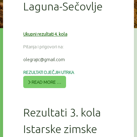
Laguna-Sečovlje
Ukupni rezultati 4. kola
Pitanja i prigovori na:
olegrajic@gmail.com
REZULTATI DJEČJIH UTRKA
READ MORE …
Rezultati 3. kola
Istarske zimske