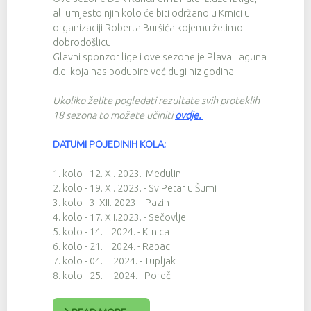
ali umjesto njih kolo će biti održano u Krnici u
organizaciji Roberta Buršića kojemu želimo
dobrodošlicu.
Glavni sponzor lige i ove sezone je Plava Laguna
d.d. koja nas podupire već dugi niz godina.
Ukoliko želite pogledati rezultate svih proteklih
18 sezona to možete učiniti
ovdje
.
DATUMI POJEDINIH KOLA:
1. kolo - 12. XI. 2023. Medulin
2. kolo - 19. XI. 2023. - Sv.Petar u Šumi
3. kolo - 3. XII. 2023. - Pazin
4. kolo - 17. XII.2023. - Sečovlje
5. kolo - 14. I. 2024. - Krnica
6. kolo - 21. I. 2024. - Rabac
7. kolo - 04. II. 2024. - Tupljak
8. kolo - 25. II. 2024. - Poreč