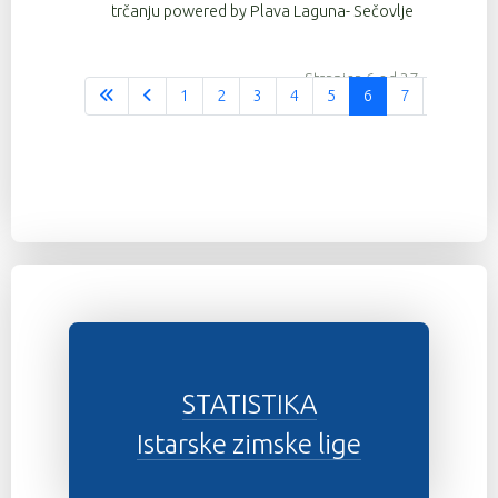
trčanju powered by Plava Laguna- Sečovlje
Stranica 6 od 37
1
2
3
4
5
6
7
8
9
STATISTIKA
Istarske zimske lige