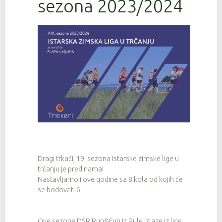
sezona 2023/2024
Dragi trkači, 19. sezona Istarske zimske lige u
trčanju je pred nama!
Nastavljamo i ove godine sa 8 kola od kojih će
se bodovati 6.
Ove sezone DSR Run&Fun iz Pule izlaze iz lige,