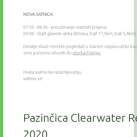
NOVA SATNICA:
07:30 - 08:30 - preuzimanje startnih brojeva
09:00 - Start glavnih utrka (timska, trail 17,5km, trail 5,4km)
Detalje staze možete pogledati u starom raspisu utrke kao 
smo ponovno otvorili do
utorka 9.lipnja.
Hvala svima na razumijevanju,
vidimo se!
Pazinčica Clearwater R
2020