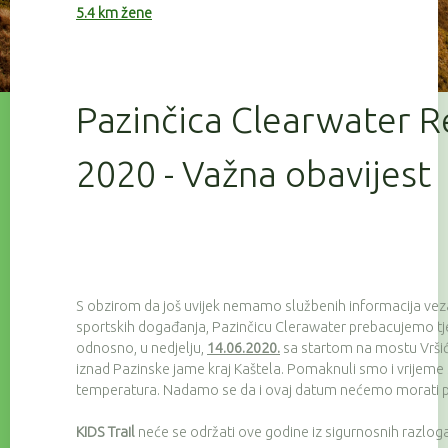
5.4 km žene
Pazinčica Clearwater R
2020 - Važna obavijest
S obzirom da još uvijek nemamo službenih informacija ve
sportskih događanja, Pazinčicu Clerawater prebacujemo tj
odnosno, u nedjelju,
14.06.2020.
sa startom na mostu Vršić (
iznad Pazinske jame kraj Kaštela. Pomaknuli smo i vrijeme s
temperatura. Nadamo se da i ovaj datum nećemo morati pr
KIDS Trail
neće se održati ove godine iz sigurnosnih razloga