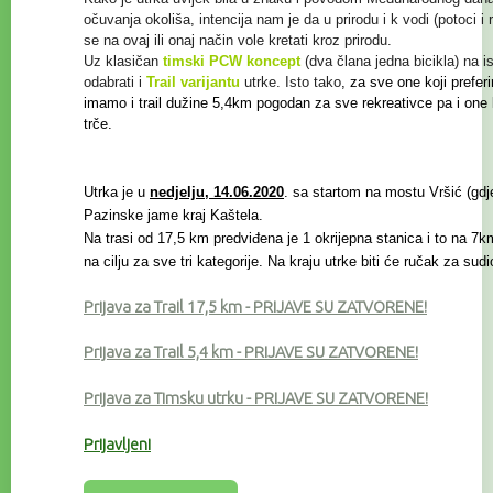
očuvanja
okoliša, intencija nam je da u prirodu i k vodi (potoci i
se na ovaj ili onaj način vole kretati kroz prirodu.
Uz klasičan
timski PCW koncept
(dva člana jedna bicikla) na i
odabrati i
Trail
varijantu
utrke. Isto tako
, za sve one koji prefer
imamo i trail
dužine 5,4km pogodan za sve rekreativce
pa i one
trče.
Utrka je u
nedjelju, 14.06.2020
. sa startom na mostu Vršić (gdje 
Pazinske jame kraj Kaštela.
Na trasi od 17,5 km predviđena je 1 okrijepna stanica i to na 7km
na cilju za sve tri kategorije. Na kraju utrke biti će ručak za sud
Prijava za Trail 17,5 km
- PRIJAVE SU ZATVORENE!
Prijava za Trail 5,4 km
- PRIJAVE SU ZATVORENE!
Prijava za Timsku utrku - PRIJAVE SU ZATVORENE!
Prijavljeni