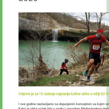
Vrijeme je za 15. izdanje najstarije kultne utrke u režiji SD T
I ove godine nastavljamo sa dopunjenim konceptom sa kojim smo 
Kako je utrka uvijek bila u znaku i povodom Međunarodnog da