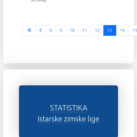
8
9
10
11
12
13
14
1
STATISTIKA
Istarske zimske lige