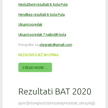
Neslužbeni rezultati 8. kola Pula
Hendikep rezultati 8. kola Pula
Ukupni poredak
Ukupni poredak 7 najboljih kola
Primjedbe na
olegrajic@gmail.com
REZULTATI DJEČJIH UTRKA
READ MORE …
Rezultati BAT 2020
{jumi [brtonigla2020/rezultati/rezultati_ultra.php]}