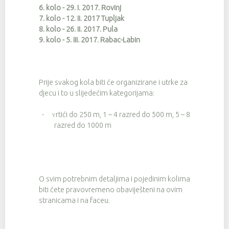
6. kolo - 29. I. 2017. Rovinj
7. kolo - 12. II. 2017 Tupljak
8. kolo - 26. II. 2017. Pula
9. kolo - 5. III. 2017. Rabac-Labin
Prije svakog kola biti će organizirane i utrke za
djecu i to u slijedećim kategorijama:
-
rtići do 250 m, 1 – 4 razred do 500 m, 5 – 8
V
razred do 1000 m
O svim potrebnim detaljima i pojedinim kolima
biti ćete pravovremeno obaviješteni na ovim
stranicama i na faceu.