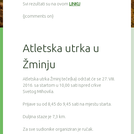
Svi rezultati su na ovom
LINKU
.
{jcomments on}
Atletska utrka u
Žminju
Atletska utrka Žminj teče(ka) održat će se 27. VIII.
2016. sa startom u 10,00 sati ispred crkve
Svetog Mihovila.
Prijave su od 8,45 do 9,45 sati na mjestu starta.
Duljina staze je 7,3 km.
Za sve sudionike organiziran je ručak.