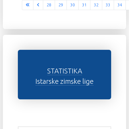
28
29
30
31
32
33
34
Stranica 37 od 37
STATISTIKA
Istarske zimske lige