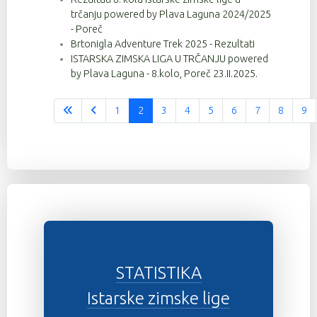
trčanju powered by Plava Laguna 2024/2025
- Poreč
Brtonigla Adventure Trek 2025 - Rezultati
ISTARSKA ZIMSKA LIGA U TRČANJU powered
by Plava Laguna - 8.kolo, Poreč 23.II.2025.
1
2
3
4
5
6
7
8
9
Stranica 2 od 37
STATISTIKA
Istarske zimske lige