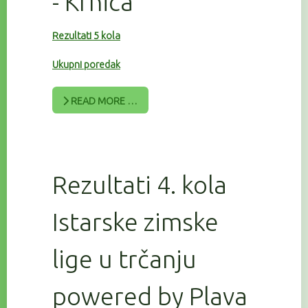
- Krnica
Rezultati 5 kola
Ukupni poredak
READ MORE …
Rezultati 4. kola
Istarske zimske
lige u trčanju
powered by Plava