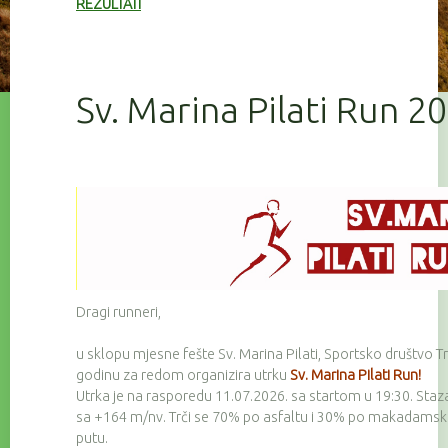
REZULTATI
Sv. Marina Pilati Run 2
Dragi runneri,
u sklopu mjesne fešte Sv. Marina Pilati, Sportsko društvo Tr
godinu za redom organizira utrku
Sv. Marina Pilati Run!
Utrka je na rasporedu 11.07.2026. sa startom u 19:30. Staz
sa +164 m/nv. Trči se 70% po asfaltu i 30% po makadam
putu.