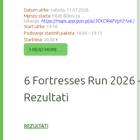
Datum utrke:
subota, 11.07.2026.
Mjesto starta:
Pilati (klikni za
lokaciju:
https://maps.app.goo.gl/a23CKCRi6FVgY21e6
)
Start utrke:
19:30
Podizanje startnih paketa:
18:00 – 19:15
Startnina:
20,00 €
READ MORE …
6 Fortresses Run 2026 
Rezultati
REZULTATI