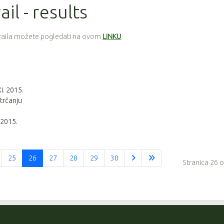
il - results
traila možete pogledati na ovom
LINKU
.
XI. 2015.
 trčanju
 2015.
25
26
27
28
29
30
Stranica 26 