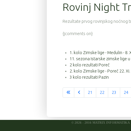
Rovinj Night Tra
121
9
4:30:38
57
9
4:31:26
Rezultate prvog rovinjskog noćnog 
79
9
4:31:41
{jcomments on}
37
9
4:31:58
124
9
4:33:06
1. kolo Zimske lige - Medulin - 8. 
11. sezona Istarske zimske lige u
139
9
4:33:20
2 kolo rezultati Poreč
34
9
4:33:50
2. kolo Zimske lige - Poreč 22. XI.
3 kolo rezultati Pazin
54
9
4:33:55
21
22
23
24
56
9
4:33:55
75
9
4:33:56
46
9
4:33:58
© 2026 - 2016 MATRIX INFORMATIKA
45
9
4:33:59