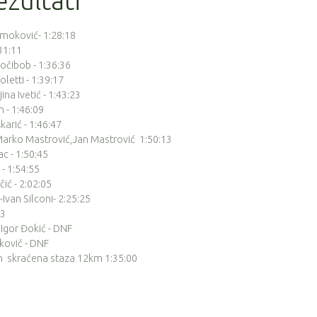
zultati
Smoković- 1:28:18
:31:11
Močibob - 1:36:36
oletti - 1:39:17
ina Ivetić - 1:43:23
n - 1:46:09
karić - 1:46:47
 Marko Mastrović,Jan Mastrović 1:50:13
ac - 1:50:45
 - 1:54:55
čić - 2:02:05
-Ivan Silconi- 2:25:25
33
 Igor Đokić - DNF
akovič - DNF
n skraćena staza 12km 1:35:00