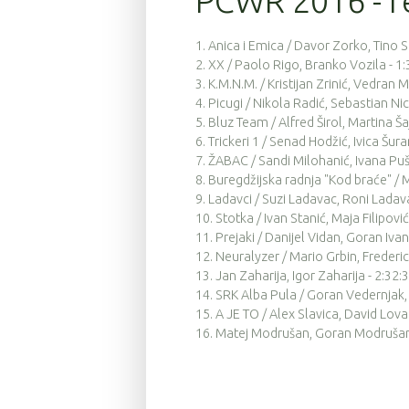
PCWR 2016 - re
18
9
4:12:42
1. Anica i Emica / Davor Zorko, Tino 
81
9
4:15:48
2. XX / Paolo Rigo, Branko Vozila - 1
3. K.M.N.M. / Kristijan Zrinić, Vedran 
80
9
4:16:04
4. Picugi / Nikola Radić, Sebastian Nic
5. Bluz Team / Alfred Širol, Martina Šaj
83
9
4:16:05
6. Trickeri 1 / Senad Hodžić, Ivica Šura
119
9
4:20:11
7. ŽABAC / Sandi Milohanić, Ivana Puš
8. Buregdžijska radnja "Kod braće" /
78
9
4:20:12
9. Ladavci / Suzi Ladavac, Roni Ladav
10. Stotka / Ivan Stanić, Maja Filipović
140
9
4:20:29
11. Prejaki / Danijel Vidan, Goran Ivan
12. Neuralyzer / Mario Grbin, Frederic
29
9
4:26:29
13. Jan Zaharija, Igor Zaharija - 2:32:
36
9
4:26:51
14. SRK Alba Pula / Goran Vedernjak,
15. A JE TO / Alex Slavica, David Lov
30
9
4:29:13
16. Matej Modrušan, Goran Modruša
109
9
4:29:59
137
9
4:30:00