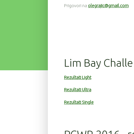
Prigovori na
olegrajic@gmail.com
126
9
4:01:47
130
9
4:07:07
144
9
4:07:35
87
9
4:07:49
27
9
4:08:38
Lim Bay Challe
55
9
4:09:10
67
9
4:09:28
Rezultati Light
51
9
4:09:29
Rezultati Ultra
68
9
4:10:28
Rezultati Single
69
9
4:10:28
70
9
4:10:29
6
9
4:12:42