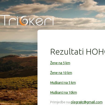
idtakmičara
idkola
rezultat
49
9
3:13:55
Rezultati H
73
9
3:17:34
123
9
3:20:03
Žene na 5 km
86
9
3:29:07
Žene na 10 km
14
9
3:30:12
Muškarci na 5 km
127
9
3:31:24
Muškarci na 10km
74
9
3:32:33
Primjedbe na
olegrajic@gmail.com
138
9
3:32:39