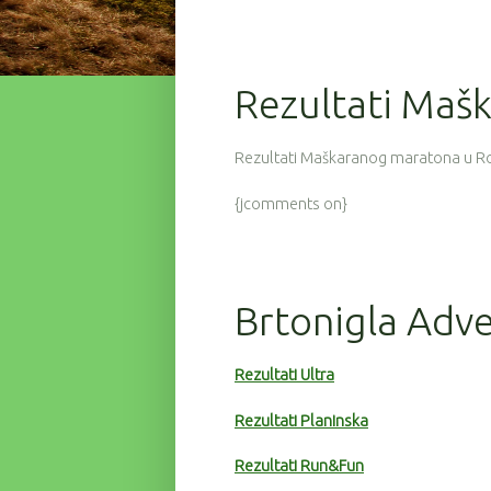
82
9
3:39:00
47
9
3:44:16
Rezultati Maš
52
9
3:44:24
Rezultati Maškaranog maratona u R
93
9
3:44:44
129
9
3:45:46
{jcomments on}
102
9
3:46:32
96
9
3:47:11
Brtonigla Adve
72
9
3:47:19
71
9
3:47:35
Rezultati Ultra
60
9
3:47:41
Rezultati Planinska
25
9
3:55:18
Rezultati Run&Fun
122
9
4:01:16