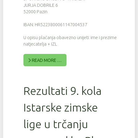
JURJA DOBRILE 6
52000 Pazin
IBAN: HR5223800061147004537
U opisu plaćanja obavezno unijeti: ime i prezime
natjecatelja + IZL
READ MORE …
Rezultati 9. kola
Istarske zimske
lige u trčanju