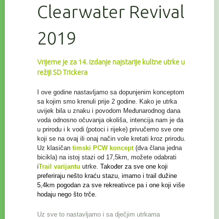
Clearwater Revival
2019
Vrijeme je za 14. izdanje najstarije kultne utrke u
režiji SD Trickera
I ove godine nastavljamo sa dopunjenim konceptom
sa kojim smo krenuli prije 2 godine. Kako je utrka
uvijek bila u znaku i povodom Međunarodnog dana
voda odnosno očuvanja
okoliša, intencija nam je da
u prirodu i k vodi (potoci i rijeke) privučemo sve one
koji se na ovaj ili onaj način vole kretati kroz prirodu.
Uz klasičan
timski PCW koncept
(dva člana jedna
bicikla) na istoj stazi od 17,5km, možete odabrati
i
Trail
varijantu
utrke.
Također za sve one koji
preferiraju nešto kraću stazu, imamo i trail
dužine
5,4km pogodan za sve rekreativce
pa i one koji više
hodaju nego što trče.
Uz sve to nastavljamo i sa dječjim utrkama