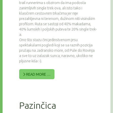
trail runnerima s obzirom da ima podosta
zanimljivih single trek-ova, ali isto tako i
klasičnim cestovnim trkačima jer nije
prezahtjevna ni terenom, dužinom niti visinskim
profilom. Ruta se sastoji od 40% makadama,
40% šumskih i poljskih puteva te 20% single trek-
a.
Ono što stazu čini jedinstvenom jesu
spektakularni pogledi koji se sa raznih pozicija
pružaju na Jadransko more, od Pule do Rovinja
a sve to uz zalazak sunca, naravno, ukoliko ne
pljusne kiša :-).
READ MORE …
Pazinčica