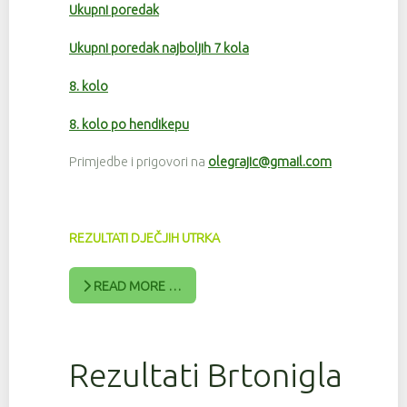
Ukupni poredak
Ukupni poredak najboljih 7 kola
8. kolo
8. kolo po hendikepu
Primjedbe i prigovori na
olegrajic@gmail.com
REZULTATI DJEČJIH UTRKA
READ MORE …
Rezultati Brtonigla