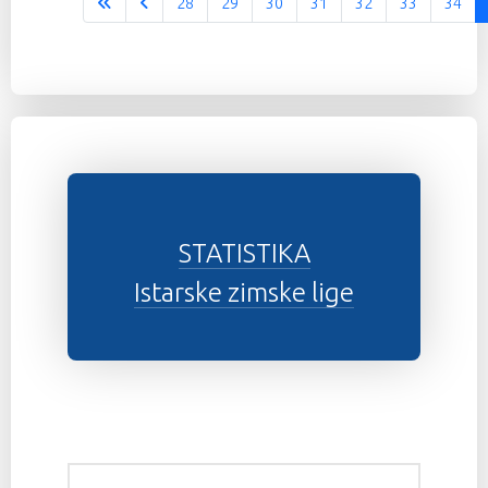
28
29
30
31
32
33
34
Stranica 35 od 37
STATISTIKA
Istarske zimske lige