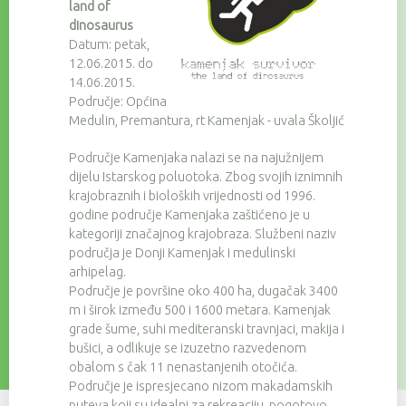
land of
dinosaurus
Datum: petak,
12.06.2015. do
14.06.2015.
Područje: Općina
Medulin, Premantura, rt Kamenjak - uvala Školjić
Područje Kamenjaka nalazi se na najužnijem
dijelu Istarskog poluotoka. Zbog svojih iznimnih
krajobraznih i bioloških vrijednosti od 1996.
godine područje Kamenjaka zaštićeno je u
kategoriji značajnog krajobraza. Službeni naziv
područja je Donji Kamenjak i medulinski
arhipelag.
Područje je površine oko 400 ha, dugačak 3400
m i širok između 500 i 1600 metara. Kamenjak
grade šume, suhi mediteranski travnjaci, makija i
bušici, a odlikuje se izuzetno razvedenom
obalom s čak 11 nenastanjenih otočića.
Područje je ispresjecano nizom makadamskih
puteva koji su idealni za rekreaciju, pogotovo