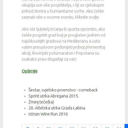
okuplja sve više posjetitelja, i čiji se cjelokupni
prihod donira u humanitarne svrhe. Ako želite
saznati više o ovome eventu, kliknite ovdje.
Ako ste ljubitelj trčanja ili sporta općenito, ako
želite posjetiti grad koji je proglašen jednim od
najslikovitijih gradova na Mediteranu a usto
vašim prisustvom pridonijeti jednoj plemenitoj
akciji, Rovinjski polumaraton i Popolana su
svakako pravi događaji za vas!
Opširnije
Šestar, svjetsko prvenstvo - comeback
Sprint utrka Abregana 2015.
Žminj teče(ka)
20. Atletska utrka Grada Labina
Istrian Wine Run 2016