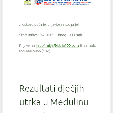
... uskoro počinje, prijavite se što prije!
Start utrke: 19.4.2015. - Umag - u 11 sati
Prijave na:
ledo1milja@istria100.com
ili na mob:
099 666 5066 (Kika)
Rezultati dječjih
utrka u Medulinu