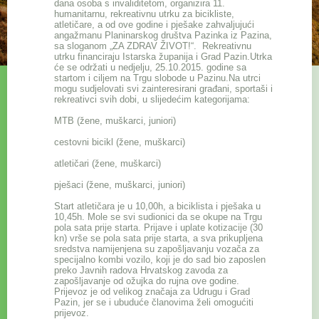
dana osoba s invaliditetom, organizira 11.
humanitarnu, rekreativnu utrku za bicikliste,
atletičare, a od ove godine i pješake zahvaljujući
angažmanu Planinarskog društva Pazinka iz Pazina,
sa sloganom „ZA ZDRAV ŽIVOT!“. Rekreativnu
utrku financiraju Istarska županija i Grad Pazin.Utrka
će se održati u nedjelju, 25.10.2015. godine sa
startom i ciljem na Trgu slobode u Pazinu.Na utrci
mogu sudjelovati svi zainteresirani građani, sportaši i
rekreativci svih dobi, u slijedećim kategorijama:
MTB (žene, muškarci, juniori)
cestovni bicikl (žene, muškarci)
atletičari (žene, muškarci)
pješaci (žene, muškarci, juniori)
Start atletičara je u 10,00h, a biciklista i pješaka u
10,45h. Mole se svi sudionici da se okupe na Trgu
pola sata prije starta. Prijave i uplate kotizacije (30
kn) vrše se pola sata prije starta, a sva prikupljena
sredstva namijenjena su zapošljavanju vozača za
specijalno kombi vozilo, koji je do sad bio zaposlen
preko Javnih radova Hrvatskog zavoda za
zapošljavanje od ožujka do rujna ove godine.
Prijevoz je od velikog značaja za Udrugu i Grad
Pazin, jer se i ubuduće članovima želi omogućiti
prijevoz.