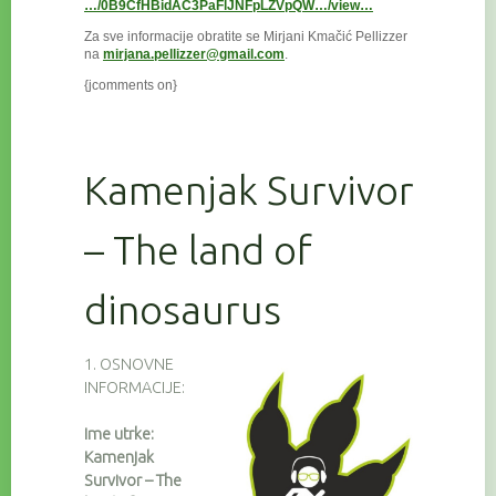
…/0B9CfHBidAC3PaFlJNFpLZVpQW…/view…
Za sve informacije obratite se Mirjani Kmačić Pellizzer
na
mirjana.pellizzer@gmail.com
.
{jcomments on}
Kamenjak Survivor
– The land of
dinosaurus
1. OSNOVNE
INFORMACIJE:
Ime utrke:
Kamenjak
Survivor – The