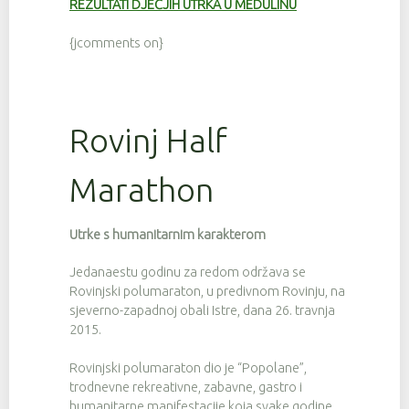
REZULTATI DJEČJIH UTRKA U MEDULINU
{jcomments on}
Rovinj Half
Marathon
Utrke s humanitarnim karakterom
Jedanaestu godinu za redom održava se
Rovinjski polumaraton, u predivnom Rovinju, na
sjeverno-zapadnoj obali Istre, dana 26. travnja
2015.
Rovinjski polumaraton dio je “Popolane”,
trodnevne rekreativne, zabavne, gastro i
humanitarne manifestacije koja svake godine