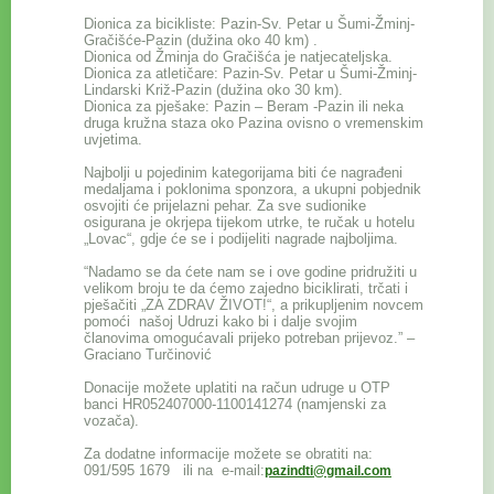
Dionica za bicikliste: Pazin-Sv. Petar u Šumi-Žminj-
Gračišće-Pazin (dužina oko 40 km) .
Dionica od Žminja do Gračišća je natjecateljska.
Dionica za atletičare: Pazin-Sv. Petar u Šumi-Žminj-
Lindarski Križ-Pazin (dužina oko 30 km).
Dionica za pješake: Pazin – Beram -Pazin ili neka
druga kružna staza oko Pazina ovisno o vremenskim
uvjetima.
Najbolji u pojedinim kategorijama biti će nagrađeni
medaljama i poklonima sponzora, a ukupni pobjednik
osvojiti će prijelazni pehar. Za sve sudionike
osigurana je okrjepa tijekom utrke, te ručak u hotelu
„Lovac“, gdje će se i podijeliti nagrade najboljima.
“Nadamo se da ćete nam se i ove godine pridružiti u
velikom broju te da ćemo zajedno biciklirati, trčati i
pješačiti „ZA ZDRAV ŽIVOT!“, a prikupljenim novcem
pomoći našoj Udruzi kako bi i dalje svojim
članovima omogućavali prijeko potreban prijevoz.” –
Graciano Turčinović
Donacije možete uplatiti na račun udruge u OTP
banci HR052407000-1100141274 (namjenski za
vozača).
Za dodatne informacije možete se obratiti na:
091/595 1679 ili na e-mail:
pazindti@gmail.com