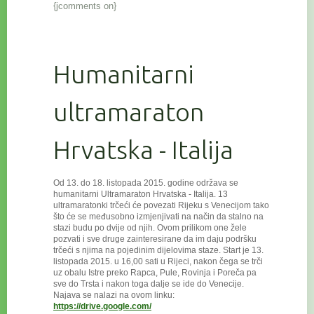
{jcomments on}
Humanitarni
ultramaraton
Hrvatska - Italija
Od 13. do 18. listopada 2015. godine održava se
humanitarni Ultramaraton Hrvatska - Italija. 13
ultramaratonki trčeći će povezat
i Rijeku s Venecijom tako
što će se međusobno izmjenjivati na način da stalno na
stazi budu po dvije od njih. Ovom prilikom one žele
pozvati i sve druge zainteresirane da im daju podršku
trčeći s njima na pojedinim dijelovima staze. Start je 13.
listopada 2015. u 16,00 sati u Rijeci, nakon čega se trči
uz obalu Istre preko Rapca, Pule, Rovinja i Poreča pa
sve do Trsta i nakon toga dalje se ide do Venecije.
Najava se nalazi na ovom linku:
https://drive.google.com/