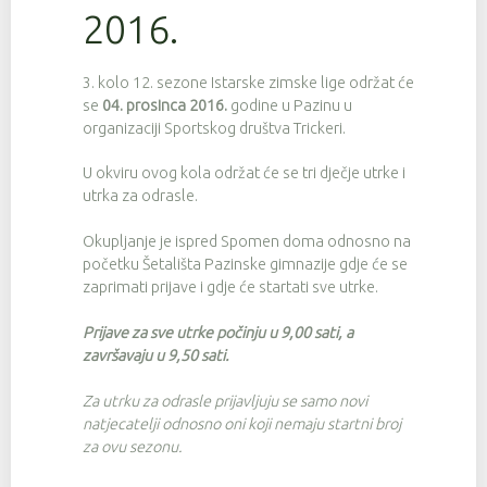
2016.
3. kolo 12. sezone Istarske zimske lige održat će
se
04. prosinca 2016.
godine u Pazinu u
organizaciji Sportskog društva Trickeri.
U okviru ovog kola održat će se tri dječje utrke i
utrka za odrasle.
Okupljanje je ispred Spomen doma odnosno na
početku Šetališta Pazinske gimnazije gdje će se
zaprimati prijave i gdje će startati sve utrke.
Prijave za sve utrke počinju u 9,00 sati, a
završavaju u 9,50 sati.
Za utrku za odrasle prijavljuju se samo novi
natjecatelji odnosno oni koji nemaju startni broj
za ovu sezonu.