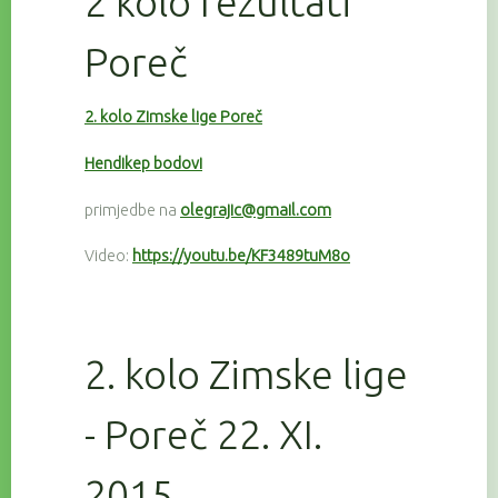
2 kolo rezultati
Poreč
2. kolo Zimske lige Poreč
Hendikep bodovi
primjedbe na
olegrajic@gmail.com
Video:
https://youtu.be/KF3489tuM8o
2. kolo Zimske lige
- Poreč 22. XI.
2015.