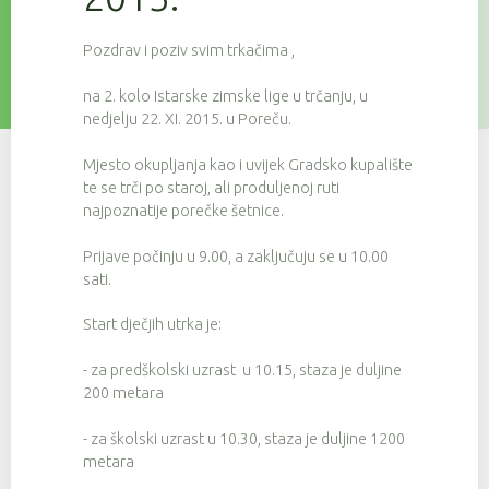
Pozdrav i poziv svim trkačima ,
na 2. kolo Istarske zimske lige u trčanju, u
nedjelju 22. XI. 2015. u Poreču.
Mjesto okupljanja kao i uvijek Gradsko kupalište
te se trči po staroj, ali produljenoj ruti
najpoznatije porečke šetnice.
Prijave počinju u 9.00, a zaključuju se u 10.00
sati.
Start dječjih utrka je:
- za predškolski uzrast u 10.15, staza je duljine
200 metara
- za školski uzrast u 10.30, staza je duljine 1200
metara