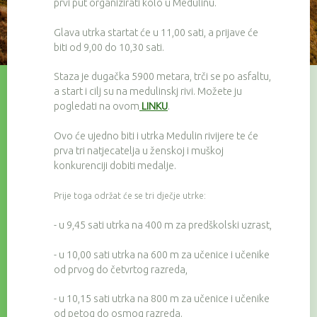
prvi put organizirati kolo u Medulinu.
Glava utrka startat će u 11,00 sati, a prijave će
biti od 9,00 do 10,30 sati.
Staza je dugačka 5900 metara, trči se po asfaltu,
a start i cilj su na medulinskj rivi. Možete ju
pogledati na ovom
LINKU
.
Ovo će ujedno biti i utrka Medulin rivijere te će
prva tri natjecatelja u ženskoj i muškoj
konkurenciji dobiti medalje.
Prije toga održat će se tri dječje utrke:
- u 9,45 sati utrka na 400 m za predškolski uzrast,
- u 10,00 sati utrka na 600 m za učenice i učenike
od prvog do četvrtog razreda,
- u 10,15 sati utrka na 800 m za učenice i učenike
od petog do osmog razreda.