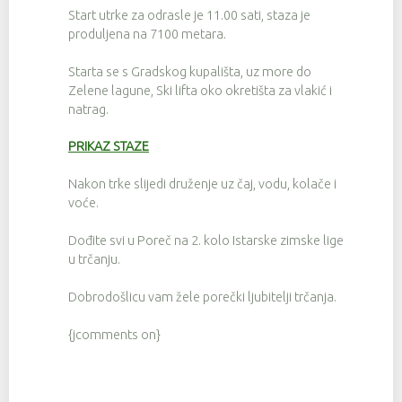
Start utrke za odrasle je 11.00 sati, staza je
produljena na 7100 metara.
Starta se s Gradskog kupališta, uz more do
Zelene lagune, Ski lifta oko okretišta za vlakić i
natrag.
PRIKAZ STAZE
Nakon trke slijedi druženje uz čaj, vodu, kolače i
voće.
Dođite svi u Poreč na 2. kolo Istarske zimske lige
u trčanju.
Dobrodošlicu vam žele porečki ljubitelji trčanja.
{jcomments on}