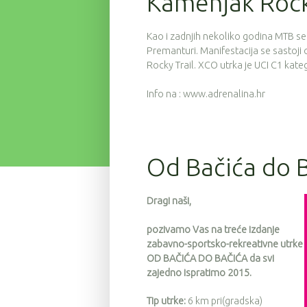
Kamenjak Rock
Kao i zadnjih nekoliko godina MTB s
Premanturi. Manifestacija se sastoji
Rocky Trail. XCO utrka je UCI C1 kate
Info na : www.adrenalina.hr
Od Bačića do Ba
Dragi naši,
pozivamo Vas na treće izdanje
zabavno-sportsko-rekreativne utrke
OD BAČIĆA DO BAČIĆA da svi
zajedno ispratimo 2015.
Tip utrke:
6 km pri(gradska)