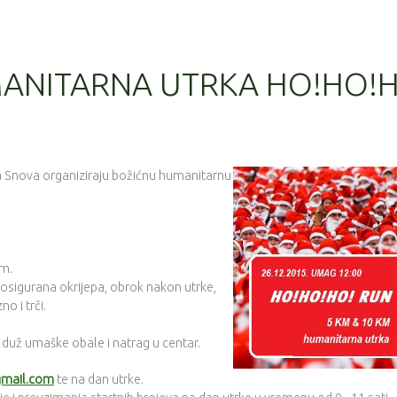
ANITARNA UTRKA HO!HO!
Snova organiziraju božićnu humanitarnu
km.
e osigurana okrijepa, obrok nakon utrke,
o i trči.
e duž umaške obale i natrag u centar.
mail.com
te na dan utrke.