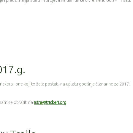
ije i preuzimanja startnih brojeva na dan utrke u vremenu od 9 - 11 sati.
017.g.
kera i one koji to žele postati, na uplatu godišnje članarine za 2017.
nam se obratiti na
istra@trickeri.org