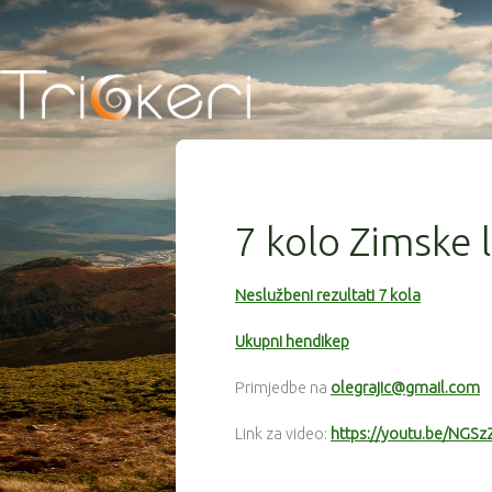
7 kolo Zimske 
Neslužbeni rezultati 7 kola
Ukupni hendikep
Primjedbe na
olegrajic@gmail.com
Link za video:
https://youtu.be/NG