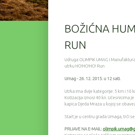
BOŽIĆNA HUM
RUN
Udruga OLIMPIK UMAG i Manufaktura 
utrku HO!HO!HO! Run
Umag - 26. 12. 2015. u 12 sati.
Utrka ima dvije kategorije: 5 km i 10 
Kotizacija iznosi 40 kn. Učesnicima j
kapica Djeda Mraza u kojoj se obavezn
Start je u centru grada Umaga, trči s
PRIJAVE NA E-MAIL:
olimpik.umag@g