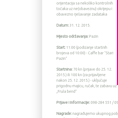
orijentacija sa nekoliko kontrolnih
točaka uz ne(obaveznu) okrijepu i
obavezno rješavanje zadataka
Datum:
31. 12. 2015.
Mjesto održavanja:
Pazin
Start:
11:00 (podizanje startnih
brojeva od 10:00) - Caffe bar "Stari
Pazin“
Startnina:
70 kn (prijave do 25. 12.
2015.) ili 100 kn (za prijavljene
nakon 25. 12. 2015.) - uključuje
prigodnu majicu, ručak, te zabavu uz
„Frula bend“
Prijave i informacije:
098-284 551 / 09
Nagrade:
nagrađujemo ukupnog pobjedn