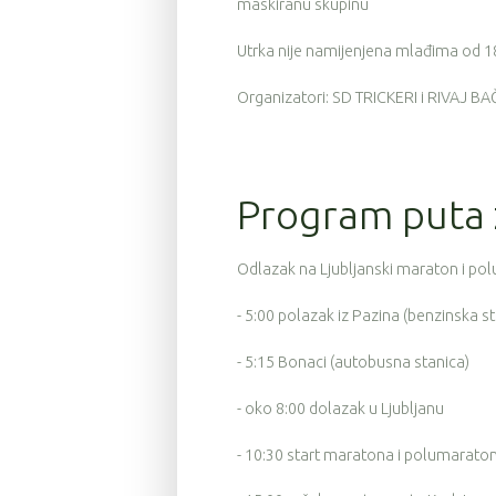
maskiranu skupinu
Utrka nije namijenjena mlađima od 18
Organizatori: SD TRICKERI i RIVAJ BAČ
Program puta 
Odlazak na Ljubljanski maraton i pol
- 5:00 polazak iz Pazina (benzinska s
- 5:15 Bonaci (autobusna stanica)
- oko 8:00 dolazak u Ljubljanu
- 10:30 start maratona i polumarato