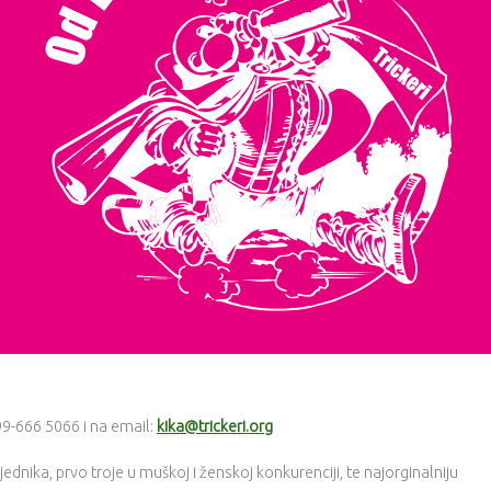
9-666 5066 i na email:
kika@trickeri.org
ika, prvo troje u muškoj i ženskoj konkurenciji, te najorginalniju