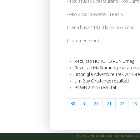
- 15:00 ručak u restaurantu Kod Jur
- oko 20:00 povratak u Pazin
Cijena busa 110,00 kuna po osobi.
{jcomments on}
Rezultati HOHOHO RUN Umag
Rezultati Maškaranog maratona
Brtonigla Adventure Trek 2016-re
Lim Bay Challenge rezultati
PCWR 2016 - rezultati
20
21
22
23
© 2026 - 2016 MATRIX INFORMATIKA