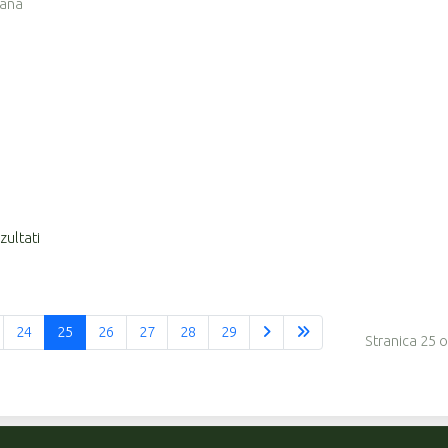
mana
zultati
24
25
26
27
28
29
Stranica 25 