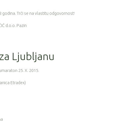
 godina. Trči se na vlastitu odgovornost!
IĆ d.o.o. Pazin
za Ljubljanu
umaraton 25. X. 2015.
tanica Etradex)
na