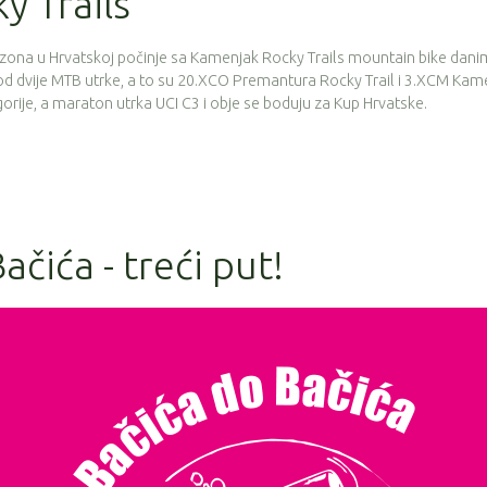
y Trails
ezona u Hrvatskoj počinje sa Kamenjak Rocky Trails mountain bike dani
 od dvije MTB utrke, a to su 20.XCO Premantura Rocky Trail i 3.XCM Kam
gorije, a maraton utrka UCI C3 i obje se boduju za Kup Hrvatske.
čića - treći put!