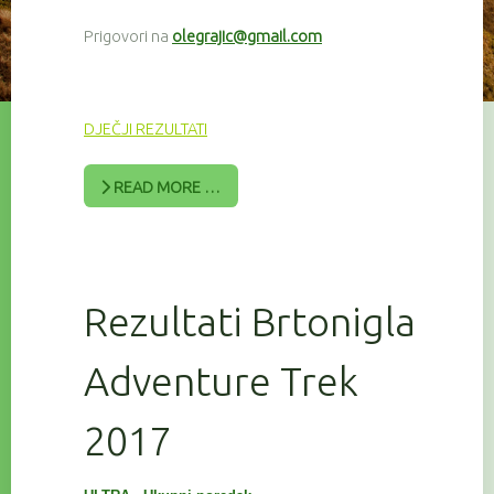
Prigovori na
olegrajic@gmail.com
DJEČJI REZULTATI
READ MORE …
Rezultati Brtonigla
Adventure Trek
2017