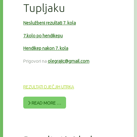
Tupljaku
Neslužbeni rezultati 7. kola
7.kolo po hendikepu
Hendikep nakon 7. kola
Prigovori na
olegrajic@gmail.com
REZULTATI DJEČJIH UTRKA
READ MORE …