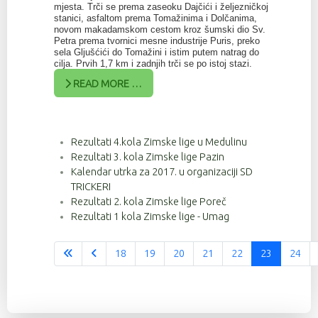
mjesta. Trči se prema zaseoku Dajčići i željezničkoj
stanici, asfaltom prema Tomažinima i Dolčanima,
novom makadamskom cestom kroz šumski dio Sv.
Petra prema tvornici mesne industrije Puris, preko
sela Gljušćići do Tomažini i istim putem natrag do
cilja. Prvih 1,7 km i zadnjih trči se po istoj stazi.
READ MORE …
Rezultati 4.kola Zimske lige u Medulinu
Rezultati 3. kola Zimske lige Pazin
Kalendar utrka za 2017. u organizaciji SD
TRICKERI
Rezultati 2. kola Zimske lige Poreč
Rezultati 1 kola Zimske lige - Umag
18
19
20
21
22
23
24
Stranica 23 od 37