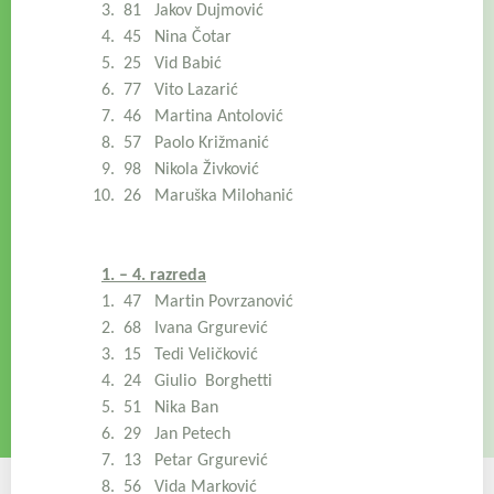
3. 81 Jakov Dujmović
4. 45 Nina Čotar
5. 25 Vid Babić
6. 77 Vito Lazarić
7. 46 Martina Antolović
8. 57 Paolo Križmanić
9. 98 Nikola Živković
10. 26 Maruška Milohanić
1. – 4. razreda
1. 47 Martin Povrzanović
2. 68 Ivana Grgurević
3. 15 Tedi Veličković
4. 24 Giulio Borghetti
5. 51 Nika Ban
6. 29 Jan Petech
7. 13 Petar Grgurević
8. 56 Vida Marković