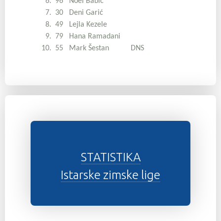
6. 96 Noel Babić
7. 30 Deni Garić
8. 49 Lejla Kezele
9. 79 Hana Ramadani
10. 55 Mark Šestan DNS
STATISTIKA
Istarske zimske lige