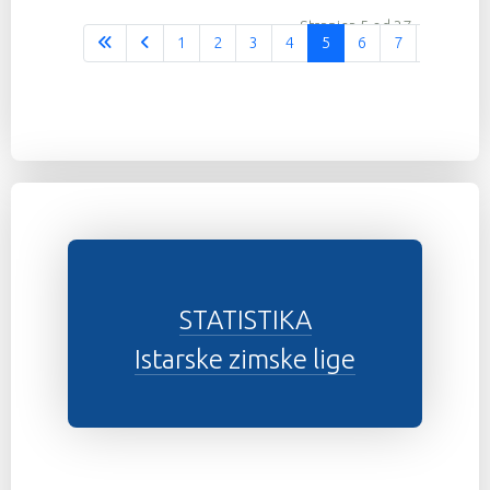
Stranica 5 od 37
1
2
3
4
5
6
7
8
9
STATISTIKA
Istarske zimske lige