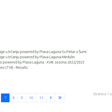
 lige u trčanju powered by Plava Laguna-Sv.Petar u Šumi
 lige u trčanju powered by Plava Laguna-Medulin
 powered by Plava Laguna - XVIII. sezona 2022/2023
eo (718) - Results
Stranica 7 
7
8
9
10
11