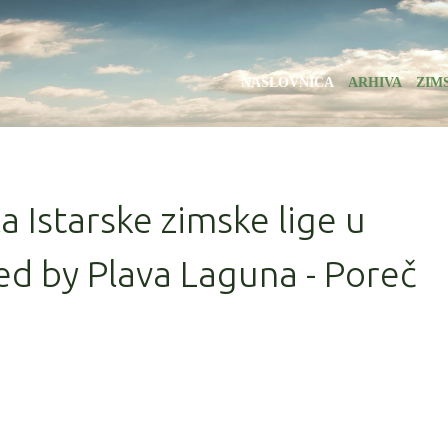
NASLOVNICA
ARHIVA
ZIM
la Istarske zimske lige u
d by Plava Laguna - Poreč