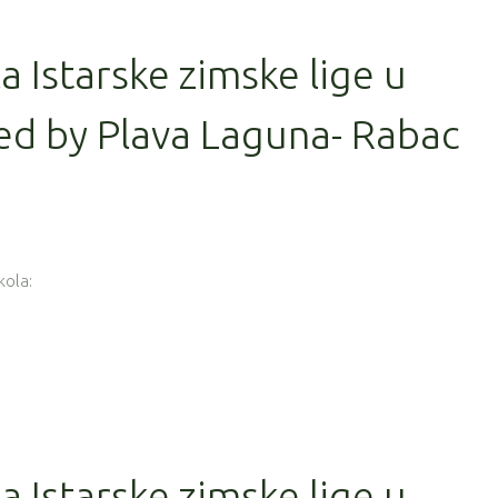
la Istarske zimske lige u
ed by Plava Laguna- Rabac
kola:
la Istarske zimske lige u