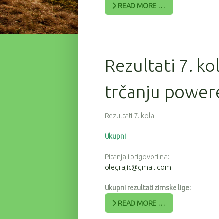
READ MORE …
Rezultati 7. ko
trčanju powere
Rezultati 7. kola:
Ukupni
Pitanja i prigovori na:
olegrajic@gmail.com
Ukupni rezultati zimske lige:
READ MORE …