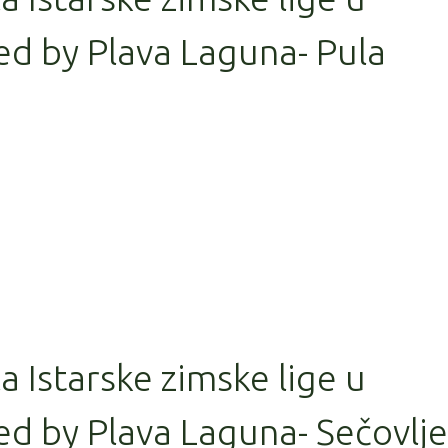
ed by Plava Laguna- Pula
la Istarske zimske lige u
d by Plava Laguna- Sečovlje