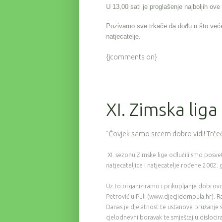
U 13,00 sati je proglašenje najboljih ov
Pozivamo sve trkače da dođu u što već
natjecatelje.
{jcomments on}
XI. Zimska liga
"Čovjek samo srcem dobro vidi! Trčeć
XI. sezonu Zimske lige odlučili smo posveti
natjecateljice i natjecatelje rođene 2002. g
Uz to organiziramo i prikupljanje dobrovo
Petrović u Puli (www.djecjidompula.hr). Ra
Danas je djelatnost te ustanove pružanje sk
cjelodnevni boravak te smještaj u dislocir