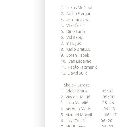
1. Lukas Močibob
2. Arsen Flergar
3. Jan Ladavac
4. Vito Ćosić
5. Dino Turčić
6. Vid Babić
7. Iris Bijuk
8. Karlo Bratulić
9. Loren Habek
10. Ivan Ladavac
11. Paolo Krizmanić
12. David Sulić
Školski uzrast:
1. Edgar Braus 05 : 32
2. Vincent Marić 05 : 38
3. Luka Mandić 05 : 46
4. Antonio Matić 06 : 13
5. Manuel Močnik 06 : 17
6. Juraj Topić 06 : 20
7. Alja Erjavec 06 : 22