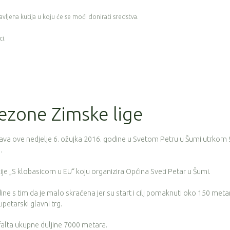
vljena kutija u koju će se moći donirati sredstva.
ci.
sezone Zimske lige
šava ove nedjelje 6. ožujka 2016. godine u Svetom Petru u Šumi utrkom 
.
je „S klobasicom u EU“ koju organizira Općina Sveti Petar u Šumi.
ine s tim da je malo skraćena jer su start i cilj pomaknuti oko 150 meta
etarski glavni trg.
alta ukupne duljine 7000 metara.