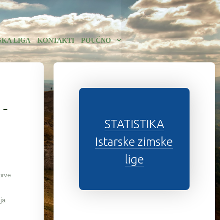
SKA LIGA
KONTAKTI
POUČNO
 -
STATISTIKA
Istarske zimske
lige
prve
ja