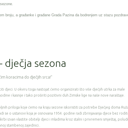
e sezone.
em broju, a građanke i građane Grada Pazina da bodrenjem uz stazu pozdrav
 - dječja sezona
im koracima do dječjih srca!"
ti djeci. U okviru toga nastojat ćemo organizirati što više dječjih utrka za male
odine i kasnije i tako proširiti pozitivni duh Zimske lige na naše nove naraštaje.
ljnih priloga koje ćemo na kraju sezone iskoristiti za potrebe Dječjeg doma Ruž
di se o ustanovi koja je osnovana 1954. godine radi zbrinjavanja djece bez rodite
rbi izvan vlastite obitelji djeci i mladima kroz stalni i privremeni smještaj, polud
anoj stambenoj zajednici..