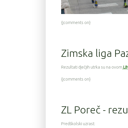
{jcomments on}
Zimska liga Paz
Rezultati dječjih utrka su na ovom
LI
{jcomments on}
ZL Poreč - rezu
Predškolski uzrast: