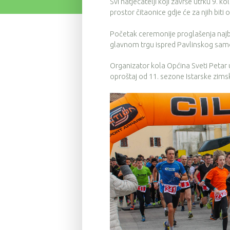
Svi natjecatelji koji završe utrku 9. ko
prostor čitaonice gdje će za njih biti 
Početak ceremonije proglašenja najbol
glavnom trgu ispred Pavlinskog sam
Organizator kola Općina Sveti Petar 
oproštaj od 11. sezone Istarske zimsk