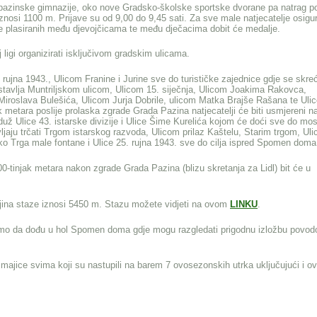
a pazinske gimnazije, oko nove Gradsko-školske sportske dvorane pa natrag p
 iznosi 1100 m. Prijave su od 9,00 do 9,45 sati. Za sve male natjecatelje osigu
lje plasiranih među djevojčicama te među dječacima dobit će medalje.
 ligi organizirati isključivom gradskim ulicama.
ujna 1943., Ulicom Franine i Jurine sve do turističke zajednice gdje se skre
stavlja Muntriljskom ulicom, Ulicom 15. siječnja, Ulicom Joakima Rakovca,
Miroslava Bulešića, Ulicom Jurja Dobrile, ulicom Matka Brajše Rašana te Uli
k metara poslije prolaska zgrade Grada Pazina natjecatelji će biti usmjereni n
duž Ulice 43. istarske divizije i Ulice Šime Kurelića kojom će doći sve do mo
jaju trčati Trgom istarskog razvoda, Ulicom prilaz Kaštelu, Starim trgom, Ul
eko Trga male fontane i Ulice 25. rujna 1943. sve do cilja ispred Spomen doma
0-tinjak metara nakon zgrade Grada Pazina (blizu skretanja za Lidl) bit će u
uljina staze iznosi 5450 m. Stazu možete vidjeti na ovom
LINKU
.
ivamo da dođu u hol Spomen doma gdje mogu razgledati prigodnu izložbu povo
i majice svima koji su nastupili na barem 7 ovosezonskih utrka uključujući i o