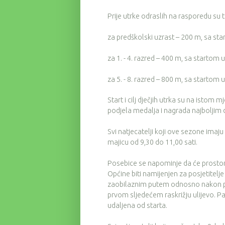
Prije utrke odraslih na rasporedu su tri
za predškolski uzrast – 200 m, sa sta
za 1. - 4. razred – 400 m, sa startom u
za 5. - 8. razred – 800 m, sa startom u
Start i cilj dječjih utrka su na istom m
podjela medalja i nagrada najboljim d
Svi natjecatelji koji ove sezone imaj
majicu od 9,30 do 11,00 sati.
Posebice se napominje da će prostor
Općine biti namijenjen za posjetitelj
zaobilaznim putem odnosno nakon pr
prvom sljedećem raskrižju ulijevo. Pa
udaljena od starta.