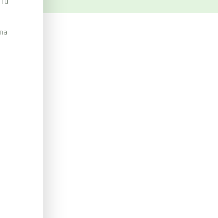
i u
 na