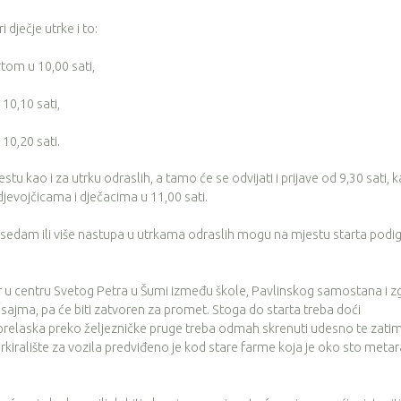
 dječje utrke i to:
rtom u 10,00 sati,
 10,10 sati,
 10,20 sati.
jestu kao i za utrku odraslih, a tamo će se odvijati i prijave od 9,30 sati, k
jevojčicama i dječacima u 11,00 sati.
u sedam ili više nastupa u utrkama odraslih mogu na mjestu starta podig
 u centru Svetog Petra u Šumi između škole, Pavlinskog samostana i z
e sajma, pa će biti zatvoren za promet. Stoga do starta treba doći
elaska preko željezničke pruge treba odmah skrenuti udesno te zati
rkiralište za vozila predviđeno je kod stare farme koja je oko sto metar