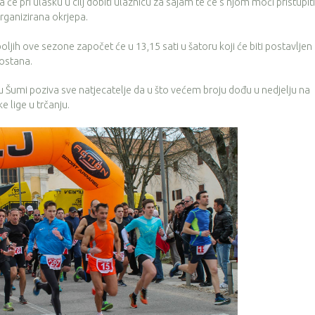
la će pri ulasku u cilj dobiti ulaznicu za sajam te će s njom moći pristupiti 
organizirana okrjepa.
jih ove sezone započet će u 13,15 sati u šatoru koji će biti postavljen
ostana.
u Šumi poziva sve natjecatelje da u što većem broju dođu u nedjelju na
e lige u trčanju.