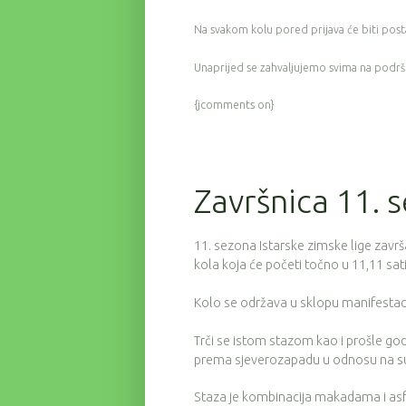
Na svakom kolu pored prijava će biti posta
Unaprijed se zahvaljujemo svima na podrš
{jcomments on}
Završnica 11. 
11. sezona Istarske zimske lige zavr
kola koja će početi točno u 11,11 sati
Kolo se održava u sklopu manifestaci
Trči se istom stazom kao i prošle god
prema sjeverozapadu u odnosu na sup
Staza je kombinacija makadama i asf