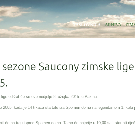
NASLOVNICA
ARHIVA
ZIM
. sezone Saucony zimske lige
5.
lige održat će se ove nedjelje 8. ožujka 2015. u Pazinu.
lo 2005. kada je 14 trkača startalo iza Spomen doma na legendarnom 1. kolu 
it će na trgu ispred Spomen doma. Tamo će najprije u 10,00 sati startati dječ