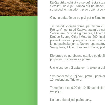
Dječja utrka odvijat će se duž Šetališt
Šetalištu do cilja. Ukupna duljina staze
su prigodne nagrade, a prvo troje najbo
Glavna utrka će se po prvi put u Zimskoj
Trči se od Spomen doma, pa Ulicom 25. r
Prolaz Vincenta od Kastva, zatim se na
Šetalištem Pazinske gimnazije, Ulicom 
Družbe Svetog Ćirila i Metoda. 200-tinja
pješački nogostup kojim će zatim trčati 
iznad pazinske jame. Nakon toga nastavl
Velog Jože, Ulicom Franine i Jurine, pr
Dio staze od autobusne stanice pa do 20
potpunosti zatvoren za promet.
U cijelosti se trči asfaltom, a ukupna d
Sve natjecatelje i njihovu pratnju poz
10. rođendana Trickera.
Tamo će se od 9,00 do 10,45 sati dijelit
nedjeljnu.
Nakon utrke slijedi pašta party.