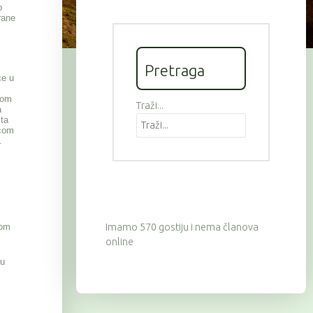
o
rane
Pretraga
će u
com
Traži...
a
sta
icom
.
dom
Imamo 570 gostiju i nema članova
online
vu