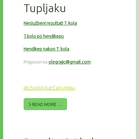
Tupljaku
Neslužbeni rezultati 7. kola
7.kolo po hendikepu
Hendikep nakon 7. kola
Prigovori na
olegrajic@gmail.com
REZULTATI DJEČJIH UTRKA
READ MORE …