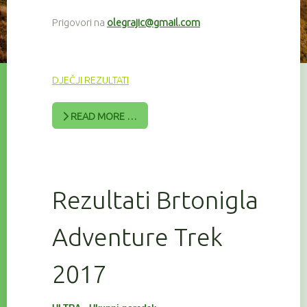
Prigovori na
olegrajic@gmail.com
DJEČJI REZULTATI
READ MORE …
Rezultati Brtonigla
Adventure Trek
2017