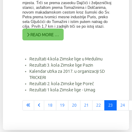
mjesta. Trči se prema zaseoku Dajčići i željezničkoj
stanici, asfaltom prema Tomažinima i Dolčanima,
novom makadamskom cestom kroz šumski dio Sv.
Petra prema tvornici mesne industrije Puris, preko
sela Gljušćići do Tomažini i istim putem natrag do
cilja. Prvih 1,7 km i zadnjih trči se po istoj stazi.
READ MORE …
Rezultati 4.kola Zimske lige u Medulinu
Rezultati 3. kola Zimske lige Pazin
Kalendar utrka za 2017. u organizaciji SD
TRICKERI
Rezultati 2. kola Zimske lige Poreč
Rezultati 1 kola Zimske lige - Umag
18
19
20
21
22
23
24
Stranica 23 od 37