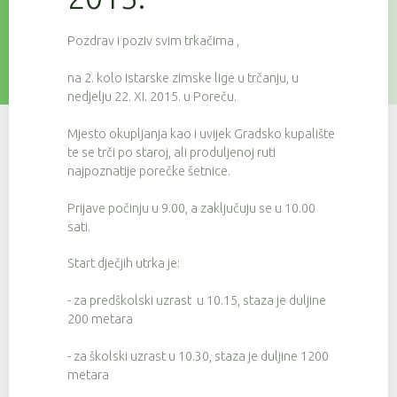
Pozdrav i poziv svim trkačima ,
na 2. kolo Istarske zimske lige u trčanju, u
nedjelju 22. XI. 2015. u Poreču.
Mjesto okupljanja kao i uvijek Gradsko kupalište
te se trči po staroj, ali produljenoj ruti
najpoznatije porečke šetnice.
Prijave počinju u 9.00, a zaključuju se u 10.00
sati.
Start dječjih utrka je:
- za predškolski uzrast u 10.15, staza je duljine
200 metara
- za školski uzrast u 10.30, staza je duljine 1200
metara