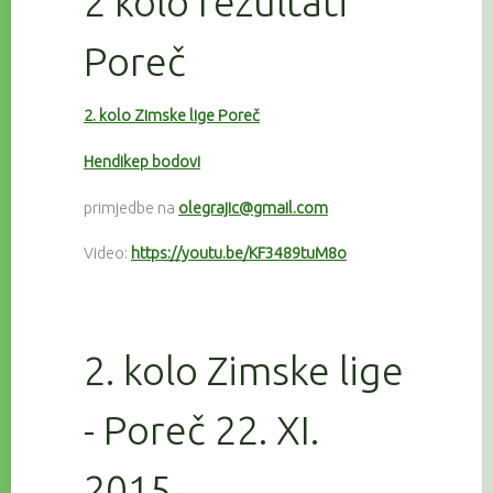
2 kolo rezultati
Poreč
2. kolo Zimske lige Poreč
Hendikep bodovi
primjedbe na
olegrajic@gmail.com
Video:
https://youtu.be/KF3489tuM8o
2. kolo Zimske lige
- Poreč 22. XI.
2015.