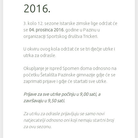
2016.
3. kolo 12. sezone Istarske zimske lige održat će
se
04. prosinca 2016.
godine u Pazinu u
organizaciji Sportskog društva Trickeri.
U okviru ovog kola održat će se tri dječje utrke i
utrka za odrasle.
Okupljanje je ispred Spomen doma odnosno na
početku Šetališta Pazinske gimnazije gdje će se
zaprimati prijave i gdje će startati sve utrke.
Prijave za sve utrke počinju u 9,00 sati, a
završavaju u 9,50 sati.
Za utrku za odrasle prijavljuju se samo novi
natjecatelji odnosno oni koji nemaju startni broj
za ovu sezonu.