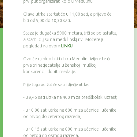
prvi put organizirati kolo u Medulinu.
Glava utrka startat će u 11,00 sati, a prijave će
biti od 9,00 do 10,30 sati.
Staza je dugačka 5900 metara, trči se po asfaltu,
a start i cilj su na medulinskj rivi. Možete ju
pogledati na ovom
LINKU
.
Ovo će ujedno biti i utrka Medulin rivijere te će
prva tri natjecatelja u ženskoj i muškoj
konkurenciji dobiti medalje.
Prije toga održat će se tri dječje utrke:
- u 9,45 sati utrka na 400 m za predškolski uzrast,
- u 10,00 sati utrka na 600 m za učenice i učenike
od prvog do četvrtog razreda,
- u 10,15 sati utrka na 800 m za učenice i učenike
od petog do osmog razreda.