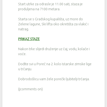
Start utrke za odrasle je 11.00 sati, staza je
produljena na 7100 metara.
Starta se s Gradskog kupališta, uz more do
Zelene lagune, Ski lifta oko okretišta za vlakić i
natrag.
PRIKAZ STAZE
Nakon trke slijedi druženje uz čaj, vodu, kolače i
voće.
Dođite svi u Poreč na 2. kolo Istarske zimske lige
u trčanju.
Dobrodošlicu vam žele porečki ljubitelji trčanja.
{jcomments on}