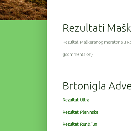
82
9
3:39:00
47
9
3:44:16
Rezultati Maš
52
9
3:44:24
Rezultati Maškaranog maratona u R
93
9
3:44:44
129
9
3:45:46
{jcomments on}
102
9
3:46:32
96
9
3:47:11
Brtonigla Adve
72
9
3:47:19
71
9
3:47:35
Rezultati Ultra
60
9
3:47:41
Rezultati Planinska
25
9
3:55:18
Rezultati Run&Fun
122
9
4:01:16