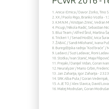
PCWR 2016 - re
18
9
4:12:42
1. Anica i Emica / Davor Zorko, Tino 
81
9
4:15:48
2. XX / Paolo Rigo, Branko Vozila - 1
3. K.M.N.M. / Kristijan Zrinić, Vedran 
80
9
4:16:04
4. Picugi / Nikola Radić, Sebastian Nic
5. Bluz Team / Alfred Širol, Martina Šaj
83
9
4:16:05
6. Trickeri 1 / Senad Hodžić, Ivica Šura
119
9
4:20:11
7. ŽABAC / Sandi Milohanić, Ivana Puš
8. Buregdžijska radnja "Kod braće" /
78
9
4:20:12
9. Ladavci / Suzi Ladavac, Roni Ladav
10. Stotka / Ivan Stanić, Maja Filipović
140
9
4:20:29
11. Prejaki / Danijel Vidan, Goran Ivan
12. Neuralyzer / Mario Grbin, Frederic
29
9
4:26:29
13. Jan Zaharija, Igor Zaharija - 2:32:
36
9
4:26:51
14. SRK Alba Pula / Goran Vedernjak,
15. A JE TO / Alex Slavica, David Lov
30
9
4:29:13
16. Matej Modrušan, Goran Modruša
109
9
4:29:59
137
9
4:30:00