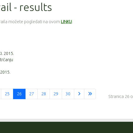
il - results
traila možete pogledati na ovom
LINKU
.
XI. 2015.
 trčanju
 2015.
25
26
27
28
29
30
Stranica 26 