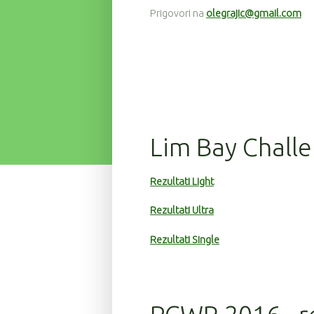
Prigovori na
olegrajic@gmail.com
126
9
4:01:47
130
9
4:07:07
144
9
4:07:35
87
9
4:07:49
27
9
4:08:38
Lim Bay Challe
55
9
4:09:10
67
9
4:09:28
Rezultati Light
51
9
4:09:29
Rezultati Ultra
68
9
4:10:28
Rezultati Single
69
9
4:10:28
70
9
4:10:29
6
9
4:12:42