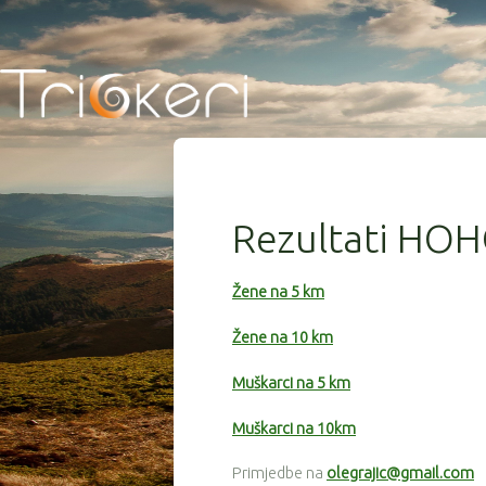
idtakmičara
idkola
rezultat
49
9
3:13:55
Rezultati H
73
9
3:17:34
123
9
3:20:03
Žene na 5 km
86
9
3:29:07
Žene na 10 km
14
9
3:30:12
Muškarci na 5 km
127
9
3:31:24
Muškarci na 10km
74
9
3:32:33
Primjedbe na
olegrajic@gmail.com
138
9
3:32:39