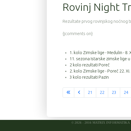
Rovinj Night Tra
121
9
4:30:38
57
9
4:31:26
Rezultate prvog rovinjskog noćnog 
79
9
4:31:41
{jcomments on}
37
9
4:31:58
124
9
4:33:06
1. kolo Zimske lige - Medulin - 8. 
11. sezona Istarske zimske lige u
139
9
4:33:20
2 kolo rezultati Poreč
34
9
4:33:50
2. kolo Zimske lige - Poreč 22. XI.
3 kolo rezultati Pazin
54
9
4:33:55
21
22
23
24
56
9
4:33:55
75
9
4:33:56
46
9
4:33:58
© 2026 - 2016 MATRIX INFORMATIKA
45
9
4:33:59