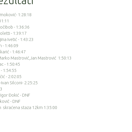
zultati
Smoković- 1:28:18
:31:11
Močibob - 1:36:36
oletti - 1:39:17
ina Ivetić - 1:43:23
n - 1:46:09
karić - 1:46:47
 Marko Mastrović,Jan Mastrović 1:50:13
ac - 1:50:45
 - 1:54:55
čić - 2:02:05
-Ivan Silconi- 2:25:25
33
 Igor Đokić - DNF
akovič - DNF
n skraćena staza 12km 1:35:00