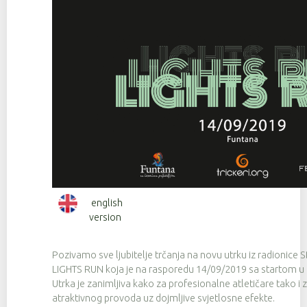
english
version
Pozivamo sve ljubitelje trčanja na novu utrku iz radionice
LIGHTS RUN koja je na rasporedu 14/09/2019 sa startom u 
Utrka je zanimljiva kako za profesionalne atletičare tako i 
atraktivnog provoda uz dojmljive svjetlosne efekte.