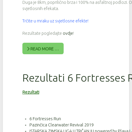
Duga je 8km, poprilično brza i 100% na asfaltnoj podlozi. 
svjetlosnih efekata.
Trčite u mraku uz svjetlosne efekte!
Rezultate pogledajte
ovdje
!
READ MORE …
Rezultati 6 Fortresses 
Rezultati
6 Fortresses Run
Pazinčica Clearwater Revival 2019
ISTARSKA ZIMSKA LIGA U TRČANJU powered by Plava L