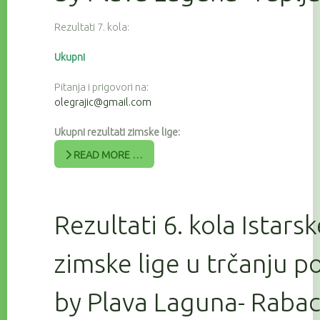
Rezultati 7. kola:
Ukupni
Pitanja i prigovori na:
olegrajic@gmail.com
Ukupni rezultati zimske lige:
READ MORE …
Rezultati 6. kola Istars
zimske lige u trčanju 
by Plava Laguna- Raba