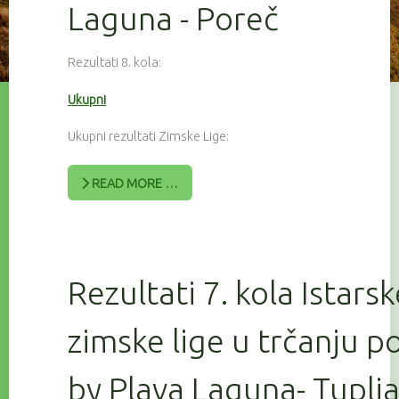
Laguna - Poreč
Rezultati 8. kola:
Ukupni
Ukupni rezultati Zimske Lige:
READ MORE …
Rezultati 7. kola Istars
zimske lige u trčanju 
by Plava Laguna- Tuplj