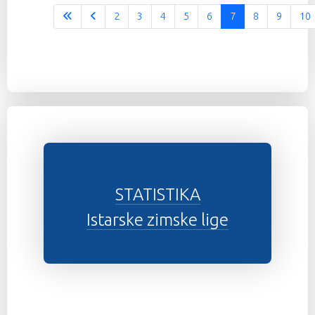
2
3
4
5
6
7
8
9
10
STATISTIKA
Istarske zimske lige