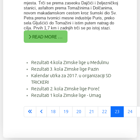
mjesta. Trči se prema zaseoku Dajčići i željezničkoj
stanici, asfaltom prema Tomažinima i Dolčanima,
novom makadamskom cestom kroz šumski dio Sv.
Petra prema tvornici mesne industrije Puris, preko
sela Gljušćići do Tomažini i istim putem natrag do
cilja. Prvih 1,7 km i zadnjih trči se po istoj stazi.
READ MORE …
Rezultati 4.kola Zimske lige u Medulinu
Rezultati 3. kola Zimske lige Pazin
Kalendar utrka za 2017. u organizaciji SD
TRICKERI
Rezultati 2. kola Zimske lige Poreč
Rezultati 1 kola Zimske lige - Umag
18
19
20
21
22
23
24
Stranica 23 od 37