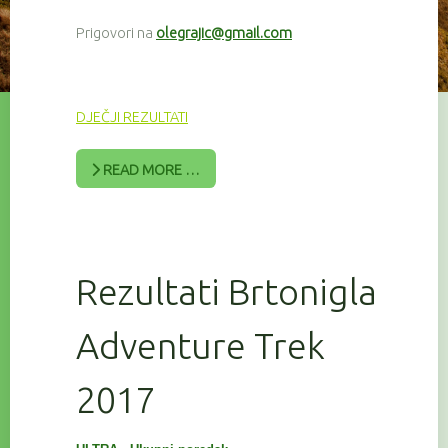
Prigovori na
olegrajic@gmail.com
DJEČJI REZULTATI
READ MORE …
Rezultati Brtonigla
Adventure Trek
2017