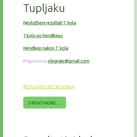
Tupljaku
Neslužbeni rezultati 7. kola
7.kolo po hendikepu
Hendikep nakon 7. kola
Prigovori na
olegrajic@gmail.com
REZULTATI DJEČJIH UTRKA
READ MORE …