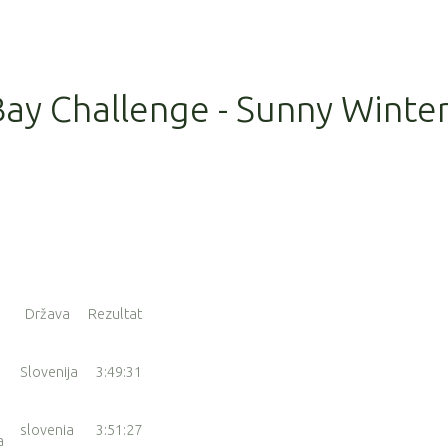
Bay Challenge - Sunny Winte
Država
Rezultat
Slovenija
3:49:31
slovenia
3:51:27
a