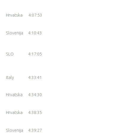
Hrvatska
4:07:53
Slovenija
4:10:43
SLO
4:17:05
e
Italy
4:33:41
Hrvatska
4:34:30
Hrvatska
4:38:35
Slovenija
4:39:27