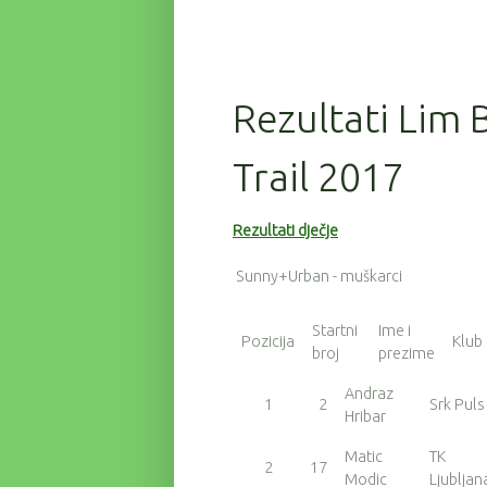
Rezultati Lim 
Trail 2017
Rezultati dječje
Sunny+Urban - muškarci
Startni
Ime i
Pozicija
Klub
broj
prezime
Andraz
1
2
Srk Puls
Hribar
Matic
TK
2
17
Modic
Ljubljan