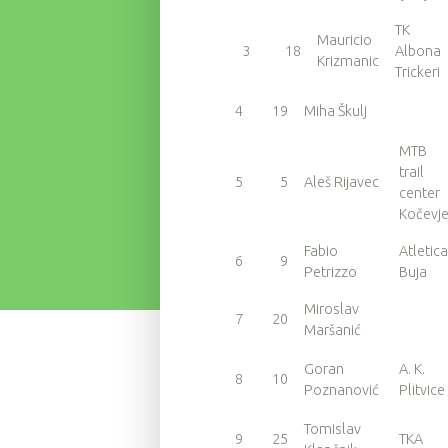
TK
Mauricio
3
18
Albona
Krizmanic
Trickeri
4
19
Miha Škulj
MTB
trail
5
5
Aleš Rijavec
center
Kočevj
Fabio
Atletica
6
9
Petrizzo
Buja
Miroslav
7
20
Maršanić
Goran
A. K.
8
10
Poznanović
Plitvice
Tomislav
9
25
TKA