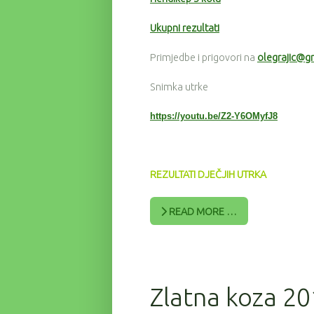
Ukupni rezultati
Primjedbe i prigovori na
olegrajic@g
Snimka utrke
https://youtu.be/Z2-Y6OMyfJ8
REZULTATI DJEČJIH UTRKA
READ MORE …
Zlatna koza 20