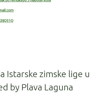
ak po hendikepu 5 najboljih kola
mail.com
R3IjQ31Q
la Istarske zimske lige u
ed by Plava Laguna