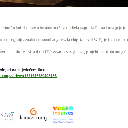
 sinoć u hotelu Lone u Rovinju održala dodjela nagrada Zlatna koza gdje je
 u kategoriji vizualnih komunikacija. Hvala ekipi iz Level 52 čiji je to autorski
tnerima
utrke Maistra d.d. i TZO Vrsar bez kojih ovaj projekt ne bi bio moguć.
vidjeti na slijedećem linku:
llenge/videos/1931912980402125/