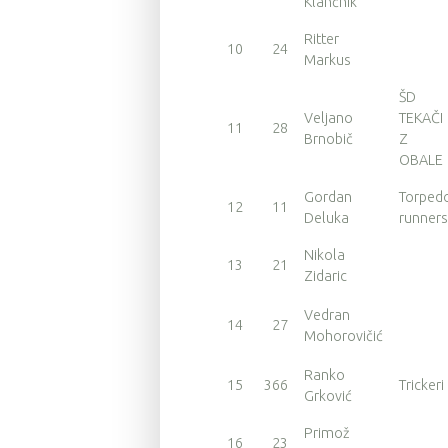
Klančnik
Ritter
10
24
Markus
ŠD
Veljano
TEKAČI
11
28
Brnobič
Z
OBALE
Gordan
Torped
12
11
Deluka
runners
Nikola
13
21
Zidaric
Vedran
14
27
Mohorovičić
Ranko
15
366
Trickeri
Grković
Primož
16
23