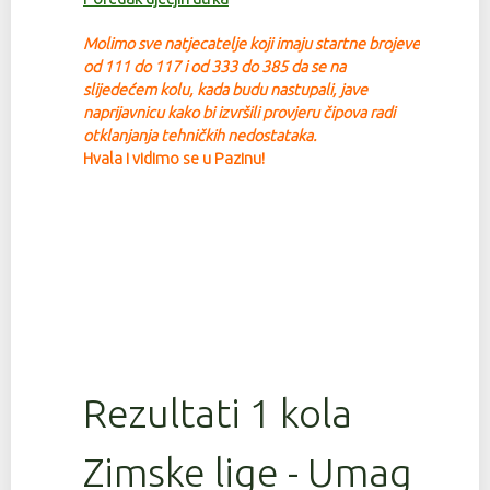
Molimo sve natjecatelje koji imaju startne brojeve
od 111 do 117 i od 333 do 385 da se na
slijedećem kolu, kada budu nastupali, jave
na
prijavnicu kako bi izvršili provjeru čipova radi
otklanjanja tehničkih nedostataka.
Hvala i vidimo se u Pazinu!
Rezultati 1 kola
Zimske lige - Umag