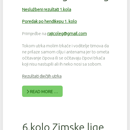
Neslužbeni rezultati 1.kola
Poredak po hendikepu 1. kolo
Primjedbe na
rajicoleg@gmail.com
Tokom utrka molim trkače i voditelje timova da
ne prilaze samom cilju i antenama jer to ometa
očitavanje čipova ili se očitavaju čipovi trkača
koji nisu nastupili ali ih neko nosi sa sobom.
Rezultati dječjih utrka
READ MORE …
6.kolo Zimske lige