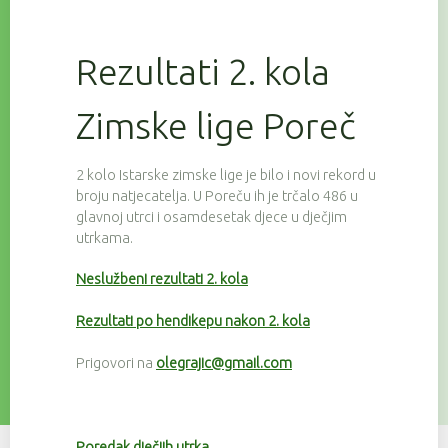
Rezultati 2. kola
Zimske lige Poreč
2 kolo Istarske zimske lige je bilo i novi rekord u
broju natjecatelja. U Poreču ih je trčalo 486 u
glavnoj utrci i osamdesetak djece u dječjim
utrkama.
Neslužbeni rezultati 2. kola
Rezultati po hendikepu nakon 2. kola
Prigovori na
olegrajic@gmail.com
Poredak dječjih utrka