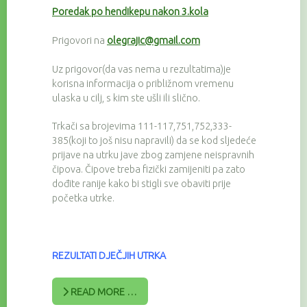
Poredak po hendikepu nakon 3.kola
Prigovori na
olegrajic@gmail.com
Uz prigovor(da vas nema u rezultatima)je
korisna informacija o približnom vremenu
ulaska u cilj, s kim ste ušli ili slično.
Trkači sa brojevima 111-117,751,752,333-
385(koji to još nisu napravili) da se kod sljedeće
prijave na utrku jave zbog zamjene neispravnih
čipova. Čipove treba fizički zamijeniti pa zato
dođite ranije kako bi stigli sve obaviti prije
početka utrke.
REZULTATI DJEČJIH UTRKA
READ MORE …