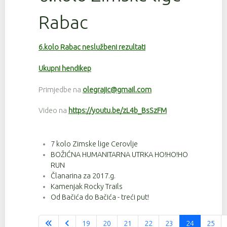
Rabac
6.kolo Rabac neslužbeni rezultati
Ukupni hendikep
Primjedbe na
olegrajic@gmail.com
Video na
https://youtu.be/zL4b_BsSzFM
7 kolo Zimske lige Cerovlje
BOŽIĆNA HUMANITARNA UTRKA HO!HO!HO
RUN
Članarina za 2017.g.
Kamenjak Rocky Trails
Od Bačića do Bačića - treći put!
19
20
21
22
23
24
25