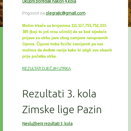
Ukupni poredak nakon 4.kola
Prigovori na
olegrajic@gmail.com
Molim trkače sa brojevima 111-117,751,752,333-
385 (koji to još nisu učinili) da se kod sljedeće
prijave za utrku
jave zbog zamjene neispravnih
čipova. Čipove treba fizički zamijeniti pa vas
molimo da dođete ranije kako bi
stigli sve
obaviti
prije početka utrke.
REZULTATI DJEČJIH UTRKA
Rezultati 3. kola
Zimske lige Pazin
Neslužbeni rezultati 3. kola