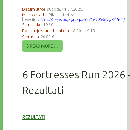
Datum utrke:
subota, 11.07.2026.
Mjesto starta:
Pilati (klikni za
lokaciju:
https://maps.app.goo.gl/a23CKCRi6FVgY21e6
)
Start utrke:
19:30
Podizanje startnih paketa:
18:00 – 19:15
Startnina:
20,00 €
READ MORE …
6 Fortresses Run 2026 
Rezultati
REZULTATI