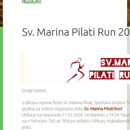
REZULTATI
Sv. Marina Pilati Run 2
Dragi runneri,
u sklopu mjesne fešte Sv. Marina Pilati, Sportsko društvo Tr
godinu za redom organizira utrku
Sv. Marina Pilati Run!
Utrka je na rasporedu 11.07.2026. sa startom u 19:30. Staz
sa +164 m/nv. Trči se 70% po asfaltu i 30% po makadam
putu.