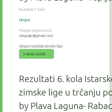
Rezultati 7. kola:
Ukupni
Pitanja i prigovori na:
olegrajic@gmail.com
Ukupni rezultati zimske lige:
READ MORE …
Rezultati 6. kola Istars
zimske lige u trčanju 
by Plava Laguna- Raba