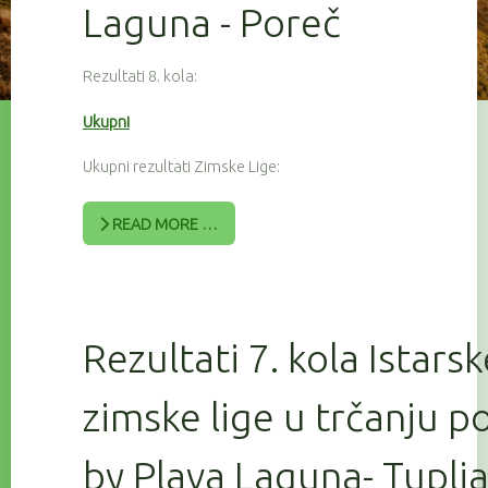
Laguna - Poreč
Rezultati 8. kola:
Ukupni
Ukupni rezultati Zimske Lige:
READ MORE …
Rezultati 7. kola Istars
zimske lige u trčanju 
by Plava Laguna- Tuplj