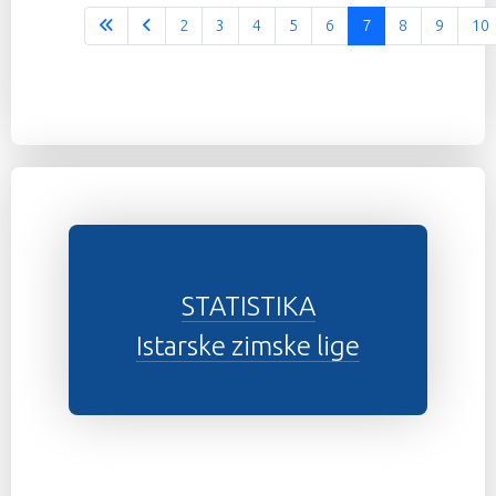
2
3
4
5
6
7
8
9
10
STATISTIKA
Istarske zimske lige