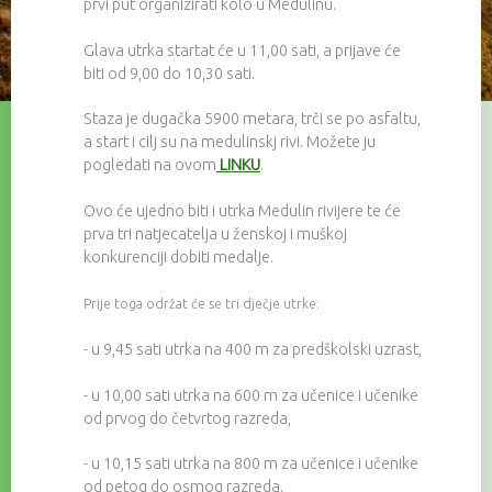
prvi put organizirati kolo u Medulinu.
Glava utrka startat će u 11,00 sati, a prijave će
biti od 9,00 do 10,30 sati.
Staza je dugačka 5900 metara, trči se po asfaltu,
a start i cilj su na medulinskj rivi. Možete ju
pogledati na ovom
LINKU
.
Ovo će ujedno biti i utrka Medulin rivijere te će
prva tri natjecatelja u ženskoj i muškoj
konkurenciji dobiti medalje.
Prije toga održat će se tri dječje utrke:
- u 9,45 sati utrka na 400 m za predškolski uzrast,
- u 10,00 sati utrka na 600 m za učenice i učenike
od prvog do četvrtog razreda,
- u 10,15 sati utrka na 800 m za učenice i učenike
od petog do osmog razreda.