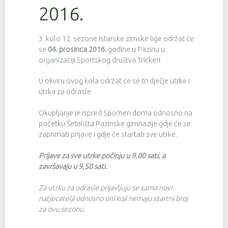
2016.
3. kolo 12. sezone Istarske zimske lige održat će
se
04. prosinca 2016.
godine u Pazinu u
organizaciji Sportskog društva Trickeri.
U okviru ovog kola održat će se tri dječje utrke i
utrka za odrasle.
Okupljanje je ispred Spomen doma odnosno na
početku Šetališta Pazinske gimnazije gdje će se
zaprimati prijave i gdje će startati sve utrke.
Prijave za sve utrke počinju u 9,00 sati, a
završavaju u 9,50 sati.
Za utrku za odrasle prijavljuju se samo novi
natjecatelji odnosno oni koji nemaju startni broj
za ovu sezonu.