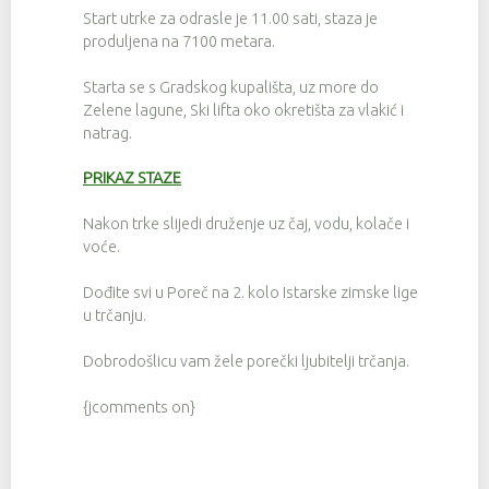
Start utrke za odrasle je 11.00 sati, staza je
produljena na 7100 metara.
Starta se s Gradskog kupališta, uz more do
Zelene lagune, Ski lifta oko okretišta za vlakić i
natrag.
PRIKAZ STAZE
Nakon trke slijedi druženje uz čaj, vodu, kolače i
voće.
Dođite svi u Poreč na 2. kolo Istarske zimske lige
u trčanju.
Dobrodošlicu vam žele porečki ljubitelji trčanja.
{jcomments on}