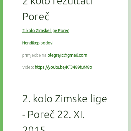
2 kolo rezultati
Poreč
2. kolo Zimske lige Poreč
Hendikep bodovi
primjedbe na
olegrajic@gmail.com
Video:
https://youtu.be/KF3489tuM8o
2. kolo Zimske lige
- Poreč 22. XI.
2015.