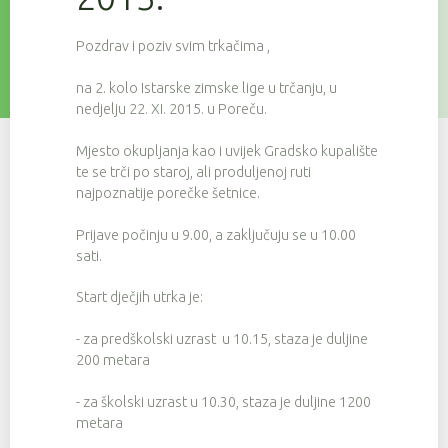
Pozdrav i poziv svim trkačima ,
na 2. kolo Istarske zimske lige u trčanju, u
nedjelju 22. XI. 2015. u Poreču.
Mjesto okupljanja kao i uvijek Gradsko kupalište
te se trči po staroj, ali produljenoj ruti
najpoznatije porečke šetnice.
Prijave počinju u 9.00, a zaključuju se u 10.00
sati.
Start dječjih utrka je:
- za predškolski uzrast u 10.15, staza je duljine
200 metara
- za školski uzrast u 10.30, staza je duljine 1200
metara