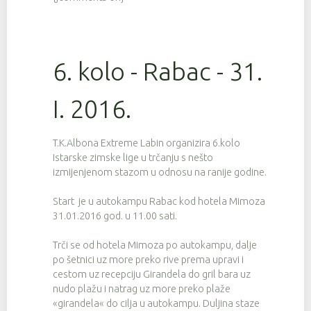
6. kolo - Rabac - 31.
I. 2016.
T.K.Albona Extreme Labin organizira 6.kolo
Istarske zimske lige u trčanju s nešto
izmijenjenom stazom u odnosu na ranije godine.
Start je u autokampu Rabac kod hotela Mimoza
31.01.2016 god. u 11.00 sati.
Trči se od hotela Mimoza po autokampu, dalje
po šetnici uz more preko rive prema upravi i
cestom uz recepciju Girandela do gril bara uz
nudo plažu i natrag uz more preko plaže
«girandela« do cilja u autokampu. Duljina staze