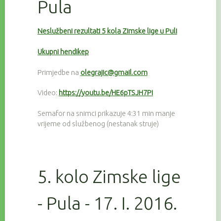
Pula
Neslužbeni rezultati 5 kola Zimske lige u Puli
Ukupni hendikep
Primjedbe na
olegrajic@gmail.com
Video:
https://youtu.be/HE6pTSJH7PI
Semafor na snimci prikazuje 4:31 min manje
vrijeme od službenog (nestanak struje)
5. kolo Zimske lige
- Pula - 17. I. 2016.