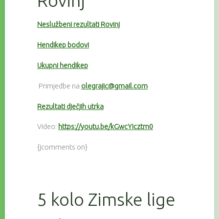
Rovinj
Neslužbeni rezultati Rovinj
Hendikep bodovi
Ukupni hendikep
Primjedbe na
olegrajic@gmail.com
Rezultati dječjih utrka
Video:
https://youtu.be/kGwcYicztm0
{jcomments on}
5 kolo Zimske lige