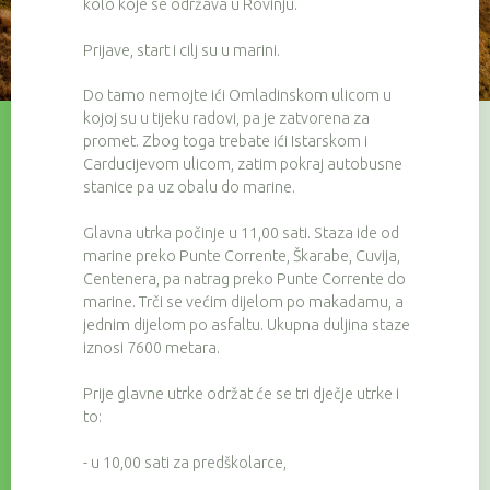
kolo koje se održava u Rovinju.
Prijave, start i cilj su u marini.
Do tamo nemojte ići Omladinskom ulicom u
kojoj su u tijeku radovi, pa je zatvorena za
promet. Zbog toga trebate ići Istarskom i
Carducijevom ulicom, zatim pokraj autobusne
stanice pa uz obalu do marine.
Glavna utrka počinje u 11,00 sati. Staza ide od
marine preko Punte Corrente, Škarabe, Cuvija,
Centenera, pa natrag preko Punte Corrente do
marine. Trči se većim dijelom po makadamu, a
jednim dijelom po asfaltu. Ukupna duljina staze
iznosi 7600 metara.
Prije glavne utrke održat će se tri dječje utrke i
to:
- u 10,00 sati za predškolarce,