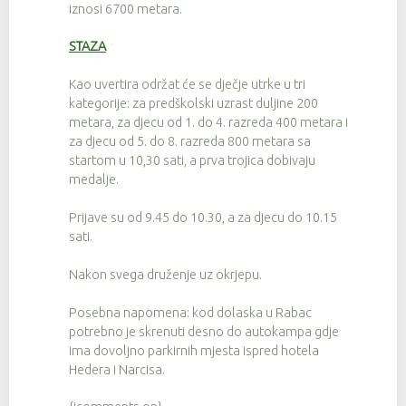
iznosi 6700 metara.
STAZA
Kao uvertira održat će se dječje utrke u tri
kategorije: za predškolski uzrast duljine 200
metara, za djecu od 1. do 4. razreda 400 metara i
za djecu od 5. do 8. razreda 800 metara sa
startom u 10,30 sati, a prva trojica dobivaju
medalje.
Prijave su od 9.45 do 10.30, a za djecu do 10.15
sati.
Nakon svega druženje uz okrjepu.
Posebna napomena: kod dolaska u Rabac
potrebno je skrenuti desno do autokampa gdje
ima dovoljno parkirnih mjesta ispred hotela
Hedera i Narcisa.