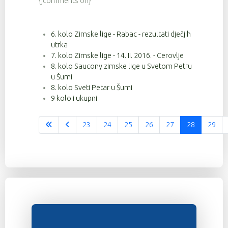
{jcomments on}
6. kolo Zimske lige - Rabac - rezultati dječjih
utrka
7. kolo Zimske lige - 14. II. 2016. - Cerovlje
8. kolo Saucony zimske lige u Svetom Petru
u Šumi
8. kolo Sveti Petar u Šumi
9 kolo i ukupni
23
24
25
26
27
28
29
Stranica 28 od 37