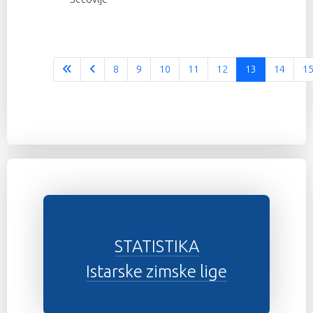
8
9
10
11
12
13
14
1
STATISTIKA
Istarske zimske lige