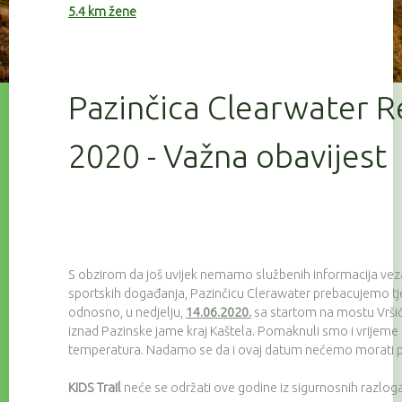
5.4 km žene
Pazinčica Clearwater R
2020 - Važna obavijest
S obzirom da još uvijek nemamo službenih informacija ve
sportskih događanja, Pazinčicu Clerawater prebacujemo tj
odnosno, u nedjelju,
14.06.2020.
sa startom na mostu Vršić (
iznad Pazinske jame kraj Kaštela. Pomaknuli smo i vrijeme s
temperatura. Nadamo se da i ovaj datum nećemo morati pr
KIDS Trail
neće se održati ove godine iz sigurnosnih razloga