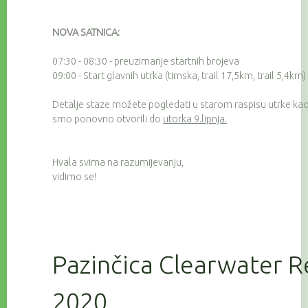
NOVA SATNICA:
07:30 - 08:30 - preuzimanje startnih brojeva
09:00 - Start glavnih utrka (timska, trail 17,5km, trail 5,4km)
Detalje staze možete pogledati u starom raspisu utrke kao 
smo ponovno otvorili do
utorka 9.lipnja.
Hvala svima na razumijevanju,
vidimo se!
Pazinčica Clearwater R
2020