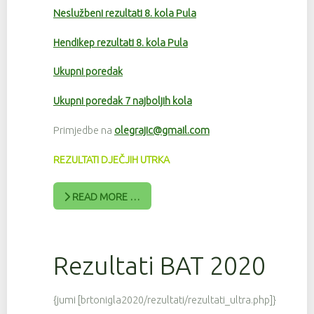
Neslužbeni rezultati 8. kola Pula
Hendikep rezultati 8. kola Pula
Ukupni poredak
Ukupni poredak 7 najboljih kola
Primjedbe na
olegrajic@gmail.com
REZULTATI DJEČJIH UTRKA
READ MORE …
Rezultati BAT 2020
{jumi [brtonigla2020/rezultati/rezultati_ultra.php]}