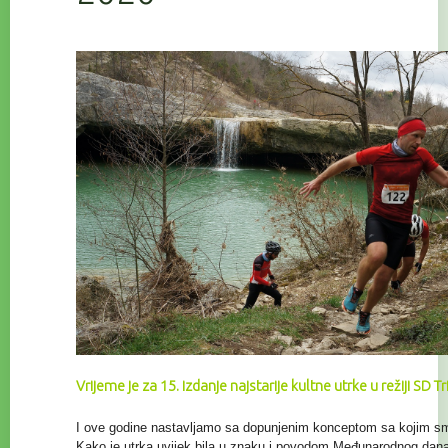
Vrijeme je za 15. izdanje najstarije kultne utrke u režiji SD T
I ove godine nastavljamo sa dopunjenim konceptom sa kojim smo 
Kako je utrka uvijek bila u znaku i povodom Međunarodnog da