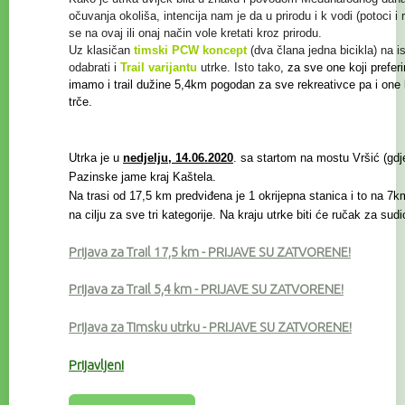
očuvanja
okoliša, intencija nam je da u prirodu i k vodi (potoci i
se na ovaj ili onaj način vole kretati kroz prirodu.
Uz klasičan
timski PCW koncept
(dva člana jedna bicikla) na i
odabrati i
Trail
varijantu
utrke. Isto tako
, za sve one koji prefer
imamo i trail
dužine 5,4km pogodan za sve rekreativce
pa i one
trče.
Utrka je u
nedjelju, 14.06.2020
. sa startom na mostu Vršić (gdje 
Pazinske jame kraj Kaštela.
Na trasi od 17,5 km predviđena je 1 okrijepna stanica i to na 7km
na cilju za sve tri kategorije. Na kraju utrke biti će ručak za sud
Prijava za Trail 17,5 km
- PRIJAVE SU ZATVORENE!
Prijava za Trail 5,4 km
- PRIJAVE SU ZATVORENE!
Prijava za Timsku utrku - PRIJAVE SU ZATVORENE!
Prijavljeni